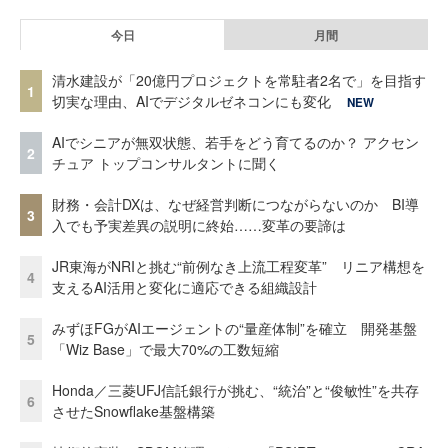
今日
月間
清水建設が「20億円プロジェクトを常駐者2名で」を目指す
1
切実な理由、AIでデジタルゼネコンにも変化
NEW
AIでシニアが無双状態、若手をどう育てるのか？ アクセン
2
チュア トップコンサルタントに聞く
財務・会計DXは、なぜ経営判断につながらないのか BI導
3
入でも予実差異の説明に終始……変革の要諦は
JR東海がNRIと挑む“前例なき上流工程変革” リニア構想を
4
支えるAI活用と変化に適応できる組織設計
みずほFGがAIエージェントの“量産体制”を確立 開発基盤
5
「Wiz Base」で最大70%の工数短縮
Honda／三菱UFJ信託銀行が挑む、“統治”と“俊敏性”を共存
6
させたSnowflake基盤構築