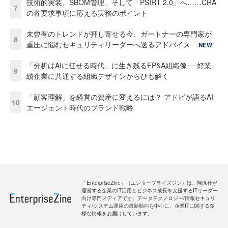
技術的実装、SBOM管理、そして「PSIRT 2.0」へ……CRA
7
の各要求事項に応える実務のポイント
未曾有のトレンドが押し寄せる今、ガートナーの専門家が
8
重圧に悩むセキュリティリーダーへ送るアドバイス
NEW
「分析はAIに任せる時代」に生き残るFP&A組織像──好業
9
績企業に共通する組織デザインからひも解く
「顧客理解」を経営の資産に変えるには？ アドビが語るAI
10
エージェント時代のブランド戦略
「EnterpriseZine」（エンタープライズジン）は、翔泳社が
運営する企業のIT活用とビジネス成長を支援するITリーダー
向け専門メディアです。データテクノロジー/情報セキュリ
ティ/システム運用の最新動向を中心に、企業ITに関する多
様な情報をお届けしています。