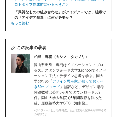
ロトタイプ作成前にやるべきこと
「異質なものの組み合わせ」がアイデア－では、組織で
の「アイデア創造」に何が必要か？
もっと読む
この記事の著者
柏野 尊徳（カシノ タカノリ）
岡山県出身。専門はイノベーション・プロ
セス。スタンフォード大学d.schoolでイノベ
ーション手法：デザイン思考を学ぶ。同大
学発行の『
デザイン思考家が知っておくべ
き39のメソッド
』監訳など、デザイン思考
関連教材は公開6ヶ月でダウンロード5万
件。岡山大学大学院で3年間教鞭を執った
後、慶應義塾大学SFC（湘南藤...
※プロフィールは、執筆時点、または直近の記事の寄稿時点で
の内容です