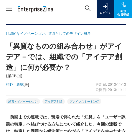
新規
ログイン
会員登録
組織的なイノベーション、道具としてのデザイン思考
「異質なものの組み合わせ」がアイ
デア－では、組織での「アイデア創
造」に何が必要か？
(第15回)
柏野 尊徳
[著]
更新日: 2013/11/13
公開日: 2013/11/11
経営・イノベーション
アイデア創造
ブレインストーミング
前回までの連載では、現場で得られた「知見」を「ユーザー課
題の特定」へ結びつける方法について紹介した。今回の連載で
は、特定した課題から解決策につながる「アイデアを生みだす方