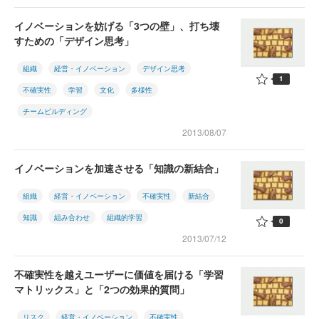
イノベーションを妨げる「3つの壁」、打ち壊
すための「デザイン思考」
組織
経営・イノベーション
デザイン思考
1
不確実性
学習
文化
多様性
チームビルディング
2013/08/07
イノベーションを加速させる「知識の新結合」
組織
経営・イノベーション
不確実性
新結合
知識
組み合わせ
組織的学習
0
2013/07/12
不確実性を越えユーザーに価値を届ける「学習
マトリックス」と「2つの効果的質問」
リスク
経営・イノベーション
不確実性