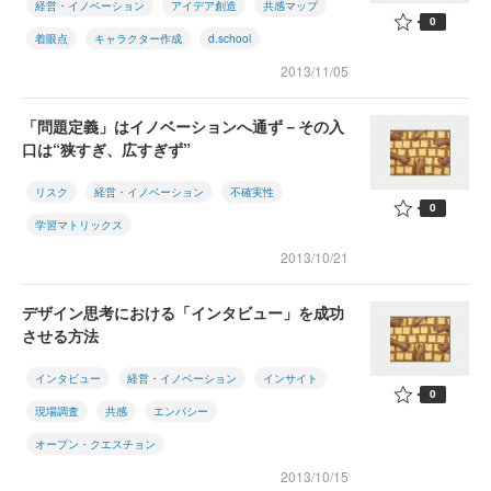
経営・イノベーション
アイデア創造
共感マップ
0
着眼点
キャラクター作成
d.school
2013/11/05
「問題定義」はイノベーションへ通ず－その入
口は“狭すぎ、広すぎず”
リスク
経営・イノベーション
不確実性
0
学習マトリックス
2013/10/21
デザイン思考における「インタビュー」を成功
させる方法
インタビュー
経営・イノベーション
インサイト
0
現場調査
共感
エンパシー
オープン・クエスチョン
2013/10/15