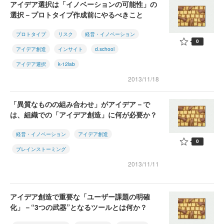
アイデア選択は「イノベーションの可能性」の
選択－プロトタイプ作成前にやるべきこと
プロトタイプ
リスク
経営・イノベーション
0
アイデア創造
インサイト
d.school
アイデア選択
k-12lab
2013/11/18
「異質なものの組み合わせ」がアイデア－で
は、組織での「アイデア創造」に何が必要か？
経営・イノベーション
アイデア創造
0
ブレインストーミング
2013/11/11
アイデア創造で重要な「ユーザー課題の明確
化」－“3つの武器”となるツールとは何か？