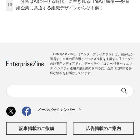
「分析はAIに任せる時代」に生き残るFP&A組織像──好業
10
績企業に共通する組織デザインからひも解く
「EnterpriseZine」（エンタープライズジン）は、翔泳社が
運営する企業のIT活用とビジネス成長を支援するITリーダー
向け専門メディアです。データテクノロジー/情報セキュリ
ティ/システム運用の最新動向を中心に、企業ITに関する多
様な情報をお届けしています。
メールバックナンバー
記事掲載のご依頼
広告掲載のご案内