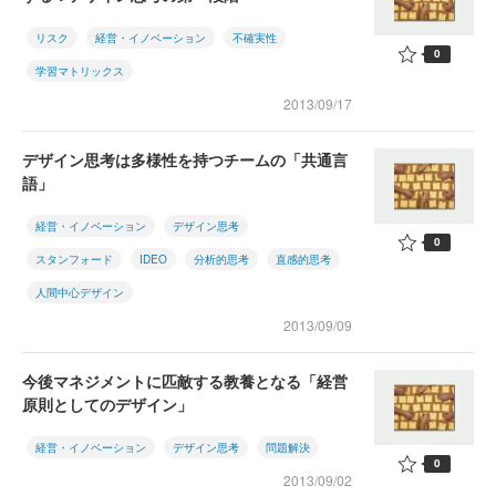
リスク
経営・イノベーション
不確実性
0
学習マトリックス
2013/09/17
デザイン思考は多様性を持つチームの「共通言
語」
経営・イノベーション
デザイン思考
0
スタンフォード
IDEO
分析的思考
直感的思考
人間中心デザイン
2013/09/09
今後マネジメントに匹敵する教養となる「経営
原則としてのデザイン」
経営・イノベーション
デザイン思考
問題解決
0
2013/09/02