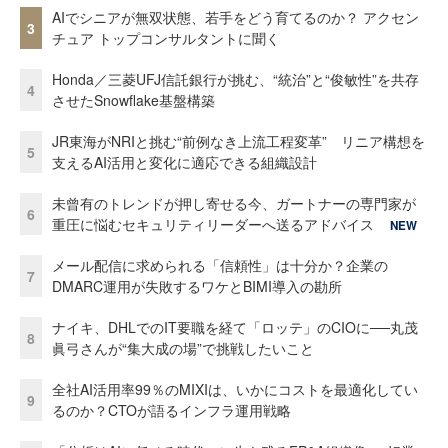
AIでシニアが無双状態、若手をどう育てるのか？ アクセン
3
チュア トップコンサルタントに聞く
Honda／三菱UFJ信託銀行が挑む、“統治”と“俊敏性”を共存
4
させたSnowflake基盤構築
JR東海がNRIと挑む“前例なき上流工程変革” リニア構想を
5
支えるAI活用と変化に適応できる組織設計
未曾有のトレンドが押し寄せる今、ガートナーの専門家が
6
重圧に悩むセキュリティリーダーへ送るアドバイス
NEW
メール配信に求められる「信頼性」は十分か？企業の
7
DMARC運用が失敗するワケとBIMI導入の勘所
ナイキ、DHLでのIT要職を経て「ロッテ」のCIOに──丸茂
8
眞弓さんが“集大成の場”で挑戦したいこと
全社AI活用率99％のMIXIは、いかにコストを最適化してい
9
るのか？CTOが語るインフラ運用戦略