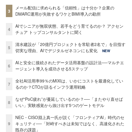
メール配信に求められる「信頼性」は十分か？企業の
3
DMARC運用が失敗するワケとBIMI導入の勘所
AIでシニアが無双状態、若手をどう育てるのか？ アクセン
4
チュア トップコンサルタントに聞く
清水建設が「20億円プロジェクトを常駐者2名で」を目指す
5
切実な理由、AIでデジタルゼネコンにも変化
NEW
AIと安全に接続されたデータ活用基盤の設計法──マルチエ
6
ージェント導入を成功させる5ステップ
全社AI活用率99％のMIXIは、いかにコストを最適化してい
7
るのか？CTOが語るインフラ運用戦略
なぜ“PoC疲れ”が蔓延しているのか？──「またやり直せば
8
いい」実験感覚から抜け出す5つのゲートモデル
NEC・CISO淵上真一氏が説く「フロンティアAI」時代のセ
9
キュリティ──「対峙すべきは未知ではなく、高速化された
既存の課題」