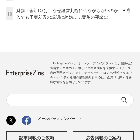
財務・会計DXは、なぜ経営判断につながらないのか BI導
10
入でも予実差異の説明に終始……変革の要諦は
「EnterpriseZine」（エンタープライズジン）は、翔泳社が
運営する企業のIT活用とビジネス成長を支援するITリーダー
向け専門メディアです。データテクノロジー/情報セキュリ
ティ/システム運用の最新動向を中心に、企業ITに関する多
様な情報をお届けしています。
メールバックナンバー
記事掲載のご依頼
広告掲載のご案内