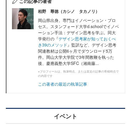
この記事の著者
柏野 尊徳（カシノ タカノリ）
岡山県出身。専門はイノベーション・プロ
セス。スタンフォード大学d.schoolでイノベ
ーション手法：デザイン思考を学ぶ。同大
学発行の『
デザイン思考家が知っておくべ
き39のメソッド
』監訳など、デザイン思考
関連教材は公開6ヶ月でダウンロード5万
件。岡山大学大学院で3年間教鞭を執った
後、慶應義塾大学SFC（湘南藤...
※プロフィールは、執筆時点、または直近の記事の寄稿時点で
の内容です
この著者の最近の執筆記事
イベント