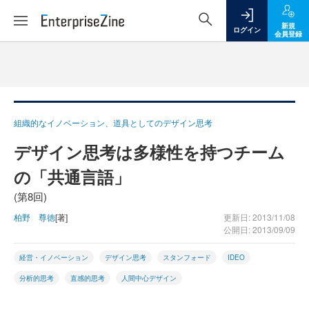
新規
ログイン
会員登録
組織的なイノベーション、道具としてのデザイン思考
デザイン思考は多様性を持つチーム
の「共通言語」
(第8回)
柏野 尊徳
[著]
更新日: 2013/11/08
公開日: 2013/09/09
経営・イノベーション
デザイン思考
スタンフォード
IDEO
分析的思考
直感的思考
人間中心デザイン