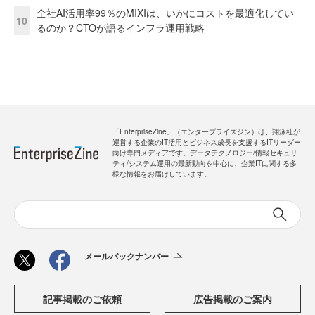
全社AI活用率99％のMIXIは、いかにコストを最適化してい
10
るのか？CTOが語るインフラ運用戦略
「EnterpriseZine」（エンタープライズジン）は、翔泳社が
運営する企業のIT活用とビジネス成長を支援するITリーダー
向け専門メディアです。データテクノロジー/情報セキュリ
ティ/システム運用の最新動向を中心に、企業ITに関する多
様な情報をお届けしています。
メールバックナンバー
記事掲載のご依頼
広告掲載のご案内