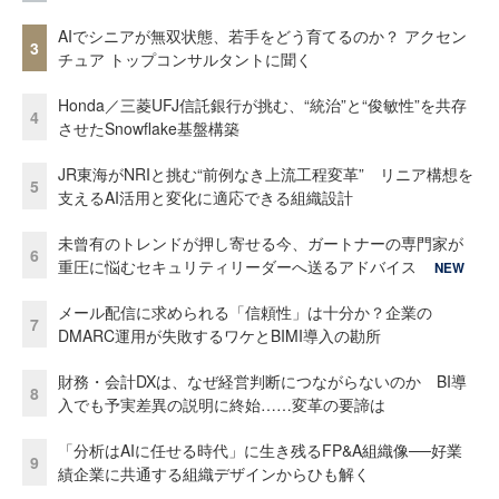
AIでシニアが無双状態、若手をどう育てるのか？ アクセン
3
チュア トップコンサルタントに聞く
Honda／三菱UFJ信託銀行が挑む、“統治”と“俊敏性”を共存
4
させたSnowflake基盤構築
JR東海がNRIと挑む“前例なき上流工程変革” リニア構想を
5
支えるAI活用と変化に適応できる組織設計
未曾有のトレンドが押し寄せる今、ガートナーの専門家が
6
重圧に悩むセキュリティリーダーへ送るアドバイス
NEW
メール配信に求められる「信頼性」は十分か？企業の
7
DMARC運用が失敗するワケとBIMI導入の勘所
財務・会計DXは、なぜ経営判断につながらないのか BI導
8
入でも予実差異の説明に終始……変革の要諦は
「分析はAIに任せる時代」に生き残るFP&A組織像──好業
9
績企業に共通する組織デザインからひも解く