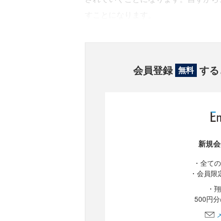
すことになります。
会員登録
する
無料
新規会
・全ての
・会員限
・翔
500円