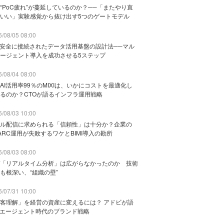
“PoC疲れ”が蔓延しているのか？──「またやり直
いい」実験感覚から抜け出す5つのゲートモデル
/08/05 08:00
と安全に接続されたデータ活用基盤の設計法──マル
ージェント導入を成功させる5ステップ
/08/04 08:00
AI活用率99％のMIXIは、いかにコストを最適化し
るのか？CTOが語るインフラ運用戦略
/08/03 10:00
ル配信に求められる「信頼性」は十分か？企業の
ARC運用が失敗するワケとBIMI導入の勘所
/08/03 08:00
「リアルタイム分析」は広がらなかったのか 技術
も根深い、“組織の壁”
/07/31 10:00
客理解」を経営の資産に変えるには？ アドビが語
Iエージェント時代のブランド戦略