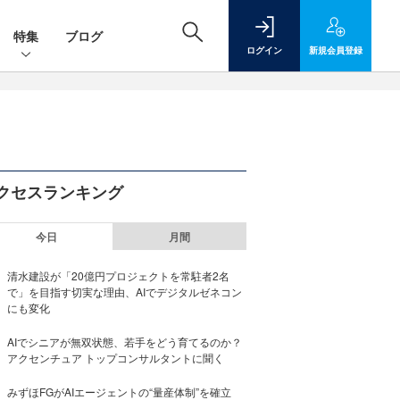
特集
ブログ
ログイン
新規
会員登録
クセスランキング
今日
月間
清水建設が「20億円プロジェクトを常駐者2名
で」を目指す切実な理由、AIでデジタルゼネコン
にも変化
AIでシニアが無双状態、若手をどう育てるのか？
アクセンチュア トップコンサルタントに聞く
みずほFGがAIエージェントの“量産体制”を確立