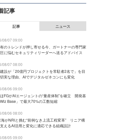
着記事
記事
ニュース
/08/07 09:00
有のトレンドが押し寄せる今、ガートナーの専門家
圧に悩むセキュリティリーダーへ送るアドバイス
/08/07 08:00
建設が「20億円プロジェクトを常駐者2名で」を目
切実な理由、AIでデジタルゼネコンにも変化
/08/06 09:00
ほFGがAIエージェントの“量産体制”を確立 開発基
Wiz Base」で最大70%の工数短縮
/08/06 08:00
東海がNRIと挑む“前例なき上流工程変革” リニア構
支えるAI活用と変化に適応できる組織設計
/08/05 09:00