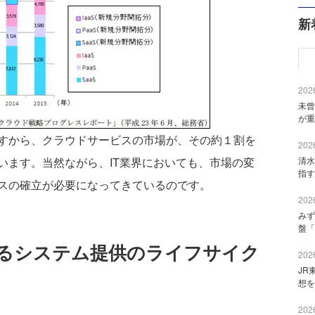
新
2026
未曾
が重
ですから、クラウドサービスの市場が、その約１割を
2026
います。当然ながら、IT業界においても、市場の変
清水
指す
スの確立が必要になってきているのです。
2026
みず
盤「
るシステム提供のライフサイク
2026
JR
想を
2026