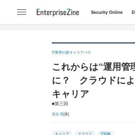
Security Online
D
IT業界の新キャリアパス
これからは“運用管
に？ クラウドに
キャリア
■第三回
克元 亮
[著]
キャリア
クラウド
IT戦略