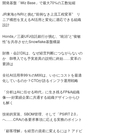
開発基盤「Wiz Base」で最大70%の工数短縮
JR東海がNRIと挑む“前例なき上流工程変革” リ
ニア構想を支えるAI活用と変化に適応できる組織
設計
Honda／三菱UFJ信託銀行が挑む、“統治”と“俊敏
性”を共存させたSnowflake基盤構築
財務・会計DXは、なぜ経営判断につながらないの
か BI導入でも予実差異の説明に終始……変革の
要諦は
全社AI活用率99％のMIXIは、いかにコストを最適
化しているのか？CTOが語るインフラ運用戦略
「分析はAIに任せる時代」に生き残るFP&A組織
像──好業績企業に共通する組織デザインからひ
も解く
技術的実装、SBOM管理、そして「PSIRT 2.0」
へ……CRAの各要求事項に応える実務のポイント
「顧客理解」を経営の資産に変えるには？ アドビ