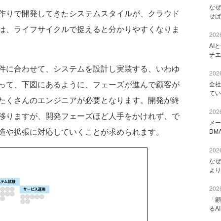
なぜ
作りで開発してきたシステムスタイルが、クラウド
せば
は、ライフサイクルで捉えると分かりやすくなりま
2026
AI
チエ
件に合わせて、システムを設計し実装する、いわゆ
2026
って、下図にあるように、フェーズが進んで顧客が
全社
てい
たくさんのエンジニアが必要となります。開発が終
2026
移りますが、開発フェーズほど人手をかけれず、で
メー
造や拡張に対応していくことが求められます。
DM
2026
なぜ
より
2026
「顧
るA