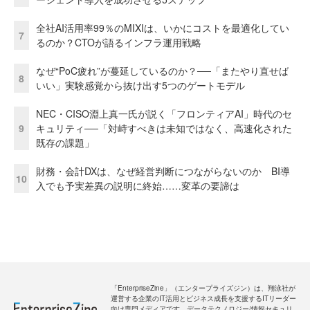
全社AI活用率99％のMIXIは、いかにコストを最適化してい
7
るのか？CTOが語るインフラ運用戦略
なぜ“PoC疲れ”が蔓延しているのか？──「またやり直せば
8
いい」実験感覚から抜け出す5つのゲートモデル
NEC・CISO淵上真一氏が説く「フロンティアAI」時代のセ
9
キュリティ──「対峙すべきは未知ではなく、高速化された
既存の課題」
財務・会計DXは、なぜ経営判断につながらないのか BI導
10
入でも予実差異の説明に終始……変革の要諦は
「EnterpriseZine」（エンタープライズジン）は、翔泳社が
運営する企業のIT活用とビジネス成長を支援するITリーダー
向け専門メディアです。データテクノロジー/情報セキュリ