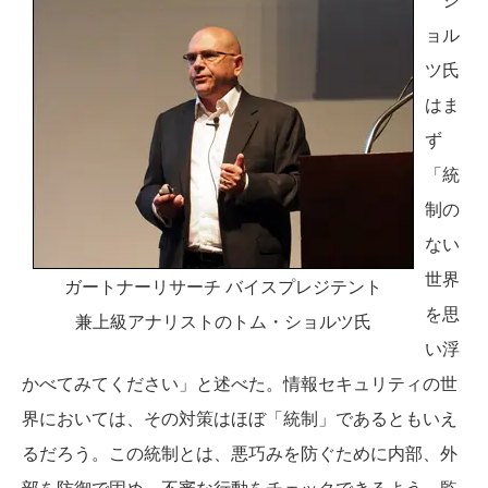
ョル
ツ氏
はま
ず
「統
制の
ない
世界
ガートナーリサーチ バイスプレジテント
を思
兼上級アナリストのトム・ショルツ氏
い浮
かべてみてください」と述べた。情報セキュリティの世
界においては、その対策はほぼ「統制」であるともいえ
るだろう。この統制とは、悪巧みを防ぐために内部、外
部を防御で固め、不審な行動をチェックできるよう、監