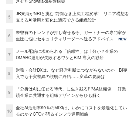
させたSnowflake基盤構築
JR東海がNRIと挑む“前例なき上流工程変革” リニア構想を
5
支えるAI活用と変化に適応できる組織設計
未曾有のトレンドが押し寄せる今、ガートナーの専門家が
6
重圧に悩むセキュリティリーダーへ送るアドバイス
NEW
メール配信に求められる「信頼性」は十分か？企業の
7
DMARC運用が失敗するワケとBIMI導入の勘所
財務・会計DXは、なぜ経営判断につながらないのか BI導
8
入でも予実差異の説明に終始……変革の要諦は
「分析はAIに任せる時代」に生き残るFP&A組織像──好業
9
績企業に共通する組織デザインからひも解く
全社AI活用率99％のMIXIは、いかにコストを最適化してい
10
るのか？CTOが語るインフラ運用戦略