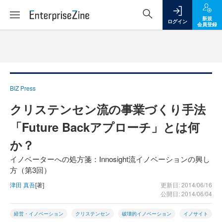
新規
ログイン
会員登録
BIZ Press
クリステンセン流の事業づくり手法
「Future Backアプローチ」とは何
か？
イノベーターへの処方箋：Innosight流イノベーションの興し
方（第3回）
津田 真吾
[著]
更新日: 2014/06/16
公開日: 2014/06/04
経営・イノベーション
クリステンセン
破壊的イノベーション
イノサイト