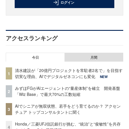
ログイン
アクセスランキング
今日
月間
清水建設が「20億円プロジェクトを常駐者2名で」を目指す
1
切実な理由、AIでデジタルゼネコンにも変化
NEW
みずほFGがAIエージェントの“量産体制”を確立 開発基盤
2
「Wiz Base」で最大70%の工数短縮
AIでシニアが無双状態、若手をどう育てるのか？ アクセン
3
チュア トップコンサルタントに聞く
Honda／三菱UFJ信託銀行が挑む、“統治”と“俊敏性”を共存
4