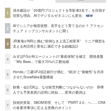
清水建設が「20億円プロジェクトを常駐者2名で」を目指す
1
切実な理由、AIでデジタルゼネコンにも変化
NEW
AIでシニアが無双状態、若手をどう育てるのか？ アクセン
2
チュア トップコンサルタントに聞く
JR東海がNRIと挑む“前例なき上流工程変革” リニア構想を
3
支えるAI活用と変化に適応できる組織設計
みずほFGがAIエージェントの“量産体制”を確立 開発基盤
4
「Wiz Base」で最大70%の工数短縮
Honda／三菱UFJ信託銀行が挑む、“統治”と“俊敏性”を共存
5
させたSnowflake基盤構築
財務・会計DXは、なぜ経営判断につながらないのか BI導
6
入でも予実差異の説明に終始……変革の要諦は
技術的実装、SBOM管理、そして「PSIRT 2.0」へ……CRA
7
の各要求事項に応える実務のポイント