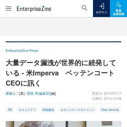
新規
ログイン
会員登録
EnterpriseZine Press
大量データ漏洩が世界的に続発して
いる - 米Imperva ベッテンコート
CEOに訊く
齋藤公二
[著] /
渡黒 亮(編集部)
[編]
更新日: 2015/07/17
公開日: 2014/10/28
DB
セキュリティ
情報漏洩
セキュリティマネジメント
Data Security