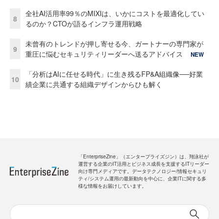
全社AI活用率99％のMIXIは、いかにコストを最適化してい
8
るのか？CTOが語るインフラ運用戦略
未曾有のトレンドが押し寄せる今、ガートナーの専門家が
9
重圧に悩むセキュリティリーダーへ送るアドバイス
NEW
「分析はAIに任せる時代」に生き残るFP&A組織像──好業
10
績企業に共通する組織デザインからひも解く
「EnterpriseZine」（エンタープライズジン）は、翔泳社が
運営する企業のIT活用とビジネス成長を支援するITリーダー
向け専門メディアです。データテクノロジー/情報セキュリ
ティ/システム運用の最新動向を中心に、企業ITに関する多
様な情報をお届けしています。