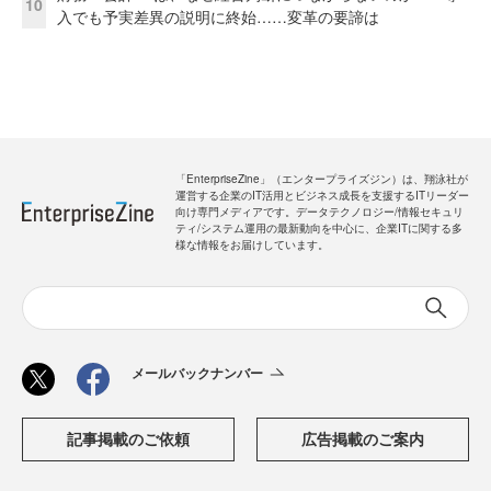
10
入でも予実差異の説明に終始……変革の要諦は
「EnterpriseZine」（エンタープライズジン）は、翔泳社が
運営する企業のIT活用とビジネス成長を支援するITリーダー
向け専門メディアです。データテクノロジー/情報セキュリ
ティ/システム運用の最新動向を中心に、企業ITに関する多
様な情報をお届けしています。
メールバックナンバー
記事掲載のご依頼
広告掲載のご案内