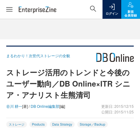
新規
ログイン
会員登録
まるわかり！次世代ストレージの全貌
ストレージ活用のトレンドと今後の
ユーザー動向／DB Online×ITR シニ
ア・アナリスト生熊清司
谷川 耕一
[著] /
DB Online編集部
[編]
更新日: 2015/12/15
公開日: 2015/11/25
ストレージ
Products
Data Strategy
Storage／Backup