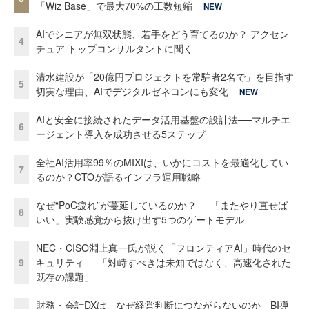
「Wiz Base」で最大70%の工数短縮
NEW
AIでシニアが無双状態、若手をどう育てるのか？ アクセン
4
チュア トップコンサルタントに聞く
清水建設が「20億円プロジェクトを常駐者2名で」を目指す
5
切実な理由、AIでデジタルゼネコンにも変化
NEW
AIと安全に接続されたデータ活用基盤の設計法──マルチエ
6
ージェント導入を成功させる5ステップ
全社AI活用率99％のMIXIは、いかにコストを最適化してい
7
るのか？CTOが語るインフラ運用戦略
なぜ“PoC疲れ”が蔓延しているのか？──「またやり直せば
8
いい」実験感覚から抜け出す5つのゲートモデル
NEC・CISO淵上真一氏が説く「フロンティアAI」時代のセ
9
キュリティ──「対峙すべきは未知ではなく、高速化された
既存の課題」
財務・会計DXは、なぜ経営判断につながらないのか BI導