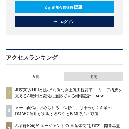
新規会員登録
無料
ログイン
アクセスランキング
今日
月間
JR東海がNRIと挑む“前例なき上流工程変革” リニア構想を
1
支えるAI活用と変化に適応できる組織設計
NEW
メール配信に求められる「信頼性」は十分か？企業の
2
DMARC運用が失敗するワケとBIMI導入の勘所
みずほFGがAIエージェントの“量産体制”を確立 開発基盤
3