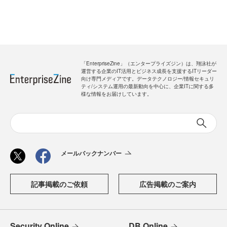
「EnterpriseZine」（エンタープライズジン）は、翔泳社が
運営する企業のIT活用とビジネス成長を支援するITリーダー
向け専門メディアです。データテクノロジー/情報セキュリ
ティ/システム運用の最新動向を中心に、企業ITに関する多
様な情報をお届けしています。
メールバックナンバー
記事掲載のご依頼
広告掲載のご案内
Security Online
DB Online