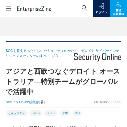
新規
ログイン
会員登録
SOCを超えるあたらしいセキュリティのかたち―デロイト サイバーインテ
リジェンスセンターのすべて
（AD）
アジアと西欧つなぐデロイト オース
トラリア―特別チームがグローバル
で活躍中
Security Online編集部
[著]
2016/08/23 06:00
セキュリティ
Focus
CSIRT
SOC
CIC