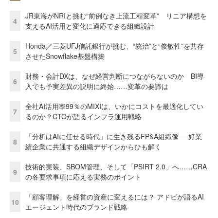
JR東海がNRIと挑む“前例なき上流工程変革” リニア構想を
4
支えるAI活用と変化に適応できる組織設計
Honda／三菱UFJ信託銀行が挑む、“統治”と“俊敏性”を共存
5
させたSnowflake基盤構築
財務・会計DXは、なぜ経営判断につながらないのか BI導
6
入でも予実差異の説明に終始……変革の要諦は
全社AI活用率99％のMIXIは、いかにコストを最適化してい
7
るのか？CTOが語るインフラ運用戦略
「分析はAIに任せる時代」に生き残るFP&A組織像──好業
8
績企業に共通する組織デザインからひも解く
技術的実装、SBOM管理、そして「PSIRT 2.0」へ……CRA
9
の各要求事項に応える実務のポイント
「顧客理解」を経営の資産に変えるには？ アドビが語るAI
10
エージェント時代のブランド戦略