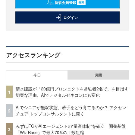
新規会員登録
無料
ログイン
アクセスランキング
今日
月間
清水建設が「20億円プロジェクトを常駐者2名で」を目指す
1
切実な理由、AIでデジタルゼネコンにも変化
AIでシニアが無双状態、若手をどう育てるのか？ アクセン
2
チュア トップコンサルタントに聞く
みずほFGがAIエージェントの“量産体制”を確立 開発基盤
3
「Wiz Base」で最大70%の工数短縮