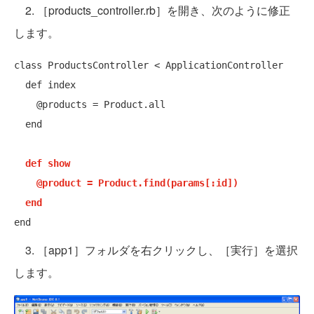
2. ［products_controller.rb］を開き、次のように修正
します。
class ProductsController < ApplicationController

  def index

    @products = Product.all

  end

def show
@product = Product.find(params[:id])
end
3. ［app1］フォルダを右クリックし、［実行］を選択
します。