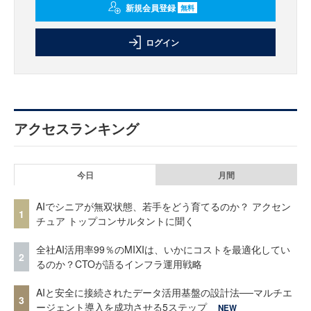
新規会員登録
無料
ログイン
アクセスランキング
今日
月間
AIでシニアが無双状態、若手をどう育てるのか？ アクセン
1
チュア トップコンサルタントに聞く
全社AI活用率99％のMIXIは、いかにコストを最適化してい
2
るのか？CTOが語るインフラ運用戦略
AIと安全に接続されたデータ活用基盤の設計法──マルチエ
3
ージェント導入を成功させる5ステップ
NEW