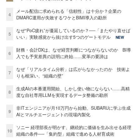
メール配信に求められる「信頼性」は十分か？企業の
4
DMARC運用が失敗するワケとBIMI導入の勘所
なぜ“PoC疲れ”が蔓延しているのか？──「またやり直せば
5
いい」実験感覚から抜け出す5つのゲートモデル
NEW
財務・会計DXは、なぜ経営判断につながらないのか BI導
6
入でも予実差異の説明に終始……変革の要諦は
なぜ「リアルタイム分析」は広がらなかったのか 技術よ
7
りも根深い、“組織の壁”
生成AIの本番運用開始、しかし使い物にならない……高精
8
度な自社専用LLMを実現するデータ整備の勘所
非ITエンジニアが月10万円から始動、SUBARUに学ぶ生成
9
AIとマルチエージェントの現場内製化
ソニー 経理部長が明かす、継続的に価値を生み出せる経理
10
組織の条件──「集約型」組織で進める人材育成術