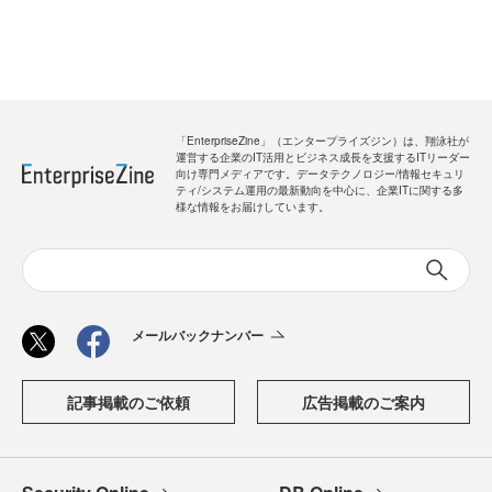
「EnterpriseZine」（エンタープライズジン）は、翔泳社が
運営する企業のIT活用とビジネス成長を支援するITリーダー
向け専門メディアです。データテクノロジー/情報セキュリ
ティ/システム運用の最新動向を中心に、企業ITに関する多
様な情報をお届けしています。
メールバックナンバー
記事掲載のご依頼
広告掲載のご案内