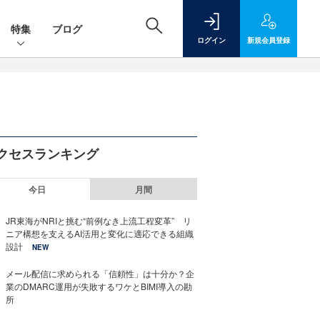
特集
ブログ
ログイン
新規
会員登録
クセスランキング
今日
月間
JR東海がNRIと挑む“前例なき上流工程変革” リ
ニア構想を支えるAI活用と変化に適応できる組織
設計
NEW
メール配信に求められる「信頼性」は十分か？企
業のDMARC運用が失敗するワケとBIMI導入の勘
所