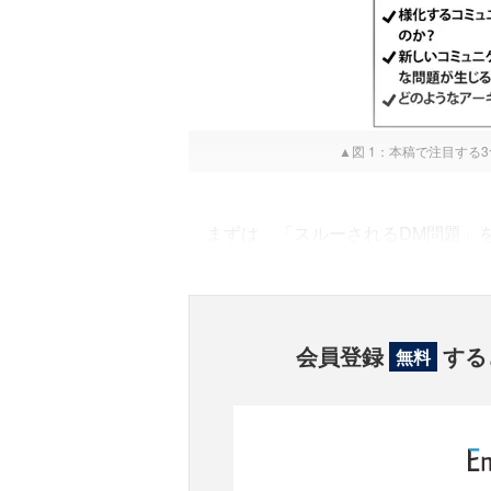
▲図 1：本稿で注目する
まずは、「スルーされるDM問題」
会員登録
する
無料