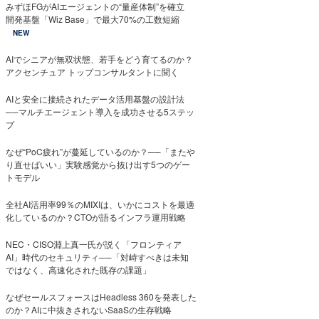
みずほFGがAIエージェントの“量産体制”を確立
開発基盤「Wiz Base」で最大70%の工数短縮
NEW
AIでシニアが無双状態、若手をどう育てるのか？
アクセンチュア トップコンサルタントに聞く
AIと安全に接続されたデータ活用基盤の設計法
──マルチエージェント導入を成功させる5ステッ
プ
なぜ“PoC疲れ”が蔓延しているのか？──「またや
り直せばいい」実験感覚から抜け出す5つのゲー
トモデル
全社AI活用率99％のMIXIは、いかにコストを最適
化しているのか？CTOが語るインフラ運用戦略
NEC・CISO淵上真一氏が説く「フロンティア
AI」時代のセキュリティ──「対峙すべきは未知
ではなく、高速化された既存の課題」
なぜセールスフォースはHeadless 360を発表した
のか？AIに中抜きされないSaaSの生存戦略