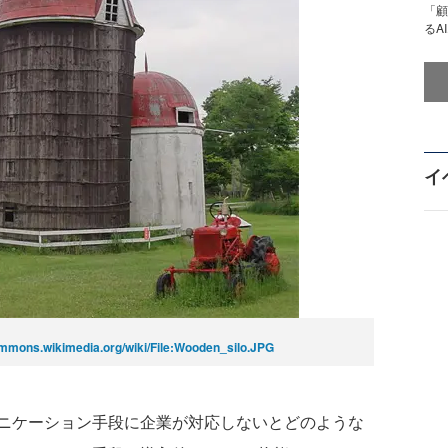
「顧
るA
イ
ommons.wikimedia.org/wiki/File:Wooden_silo.JPG
ニケーション手段に企業が対応しないとどのような