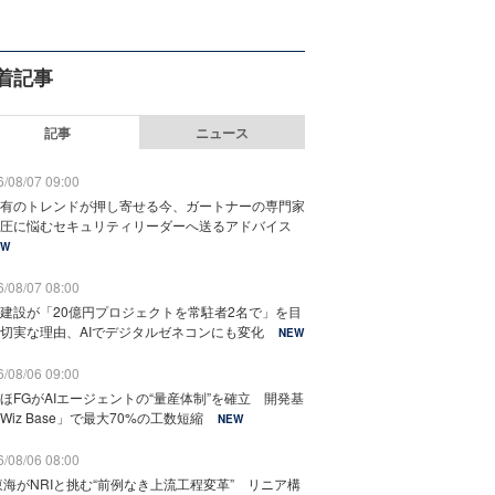
着記事
記事
ニュース
/08/07 09:00
有のトレンドが押し寄せる今、ガートナーの専門家
圧に悩むセキュリティリーダーへ送るアドバイス
EW
/08/07 08:00
建設が「20億円プロジェクトを常駐者2名で」を目
切実な理由、AIでデジタルゼネコンにも変化
NEW
/08/06 09:00
ほFGがAIエージェントの“量産体制”を確立 開発基
Wiz Base」で最大70%の工数短縮
NEW
/08/06 08:00
東海がNRIと挑む“前例なき上流工程変革” リニア構