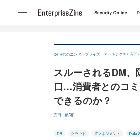
Security Online
D
IoT時代のエンタープライズ・アーキテクチャ入門
スルーされるDM、
口…消費者とのコミ
できるのか？
安田 航
[著]
DB
クラウド
ITマネジメント
Data S