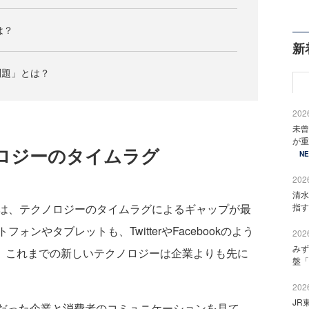
は？
新
問題」とは？
2026
未曾
が重
ロジーのタイムラグ
N
2026
清水
指す
は、テクノロジーのタイムラグによるギャップが最
ンやタブレットも、TwitterやFacebookのよう
2026
みず
ドも、これまでの新しいテクノロジーは企業よりも先に
盤「
2026
JR
だった企業と消費者のコミュニケーションを見て