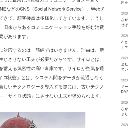
想を
、LINEなどのSNS（Social Network Service）、Webチ
2026
てきて、顧客接点は多様化してきています。こうし
なぜ
せば
、旧来からあるコミュニケーション手段を好む消費
2026
要があります。
AI
チエ
に対応するのは一筋縄ではいきません。理由は、新
2026
生じさせない工夫が必要だからです。サイロとは、
全社
を蓄える気密性の高い倉庫です。サイロが空気を通
てい
サイロ状態」とは、システム間をデータが流通しなく
2026
新しいテクノロジーを導入する際には、古いテクノ
メー
DM
―「サイロ状態」にさせない工夫が求められます。
2026
なぜ
より
2026