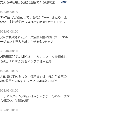
支えるAI活用と変化に適応できる組織設計
NEW
/08/05 09:00
“PoC疲れ”が蔓延しているのか？──「またやり直
いい」実験感覚から抜け出す5つのゲートモデル
/08/05 08:00
と安全に接続されたデータ活用基盤の設計法──マル
ージェント導入を成功させる5ステップ
/08/04 08:00
AI活用率99％のMIXIは、いかにコストを最適化し
るのか？CTOが語るインフラ運用戦略
/08/03 10:00
ル配信に求められる「信頼性」は十分か？企業の
ARC運用が失敗するワケとBIMI導入の勘所
/08/03 08:00
「リアルタイム分析」は広がらなかったのか 技術
も根深い、“組織の壁”
/07/31 10:00