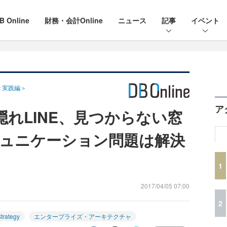
B Online
財務・会計Online
ニュース
記事
イベント
＜実践編＞
ア
隠れLINE、見つからない窓
ュニケーション問題は解決
1
2017/04/05 07:00
2
trategy
エンタープライズ・アーキテクチャ