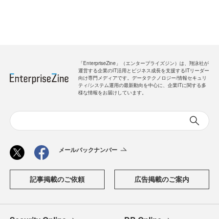
「EnterpriseZine」（エンタープライズジン）は、翔泳社が
運営する企業のIT活用とビジネス成長を支援するITリーダー
向け専門メディアです。データテクノロジー/情報セキュリ
ティ/システム運用の最新動向を中心に、企業ITに関する多
様な情報をお届けしています。
メールバックナンバー
記事掲載のご依頼
広告掲載のご案内