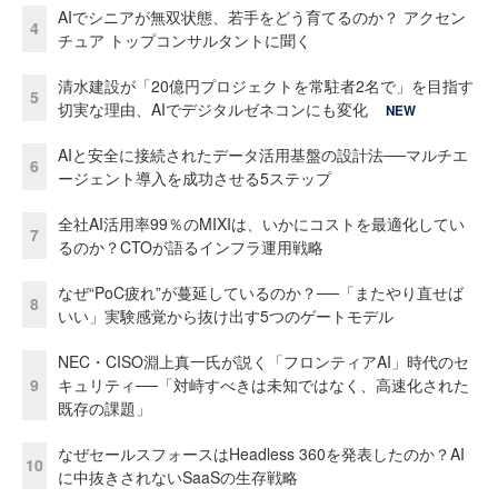
AIでシニアが無双状態、若手をどう育てるのか？ アクセン
4
チュア トップコンサルタントに聞く
清水建設が「20億円プロジェクトを常駐者2名で」を目指す
5
切実な理由、AIでデジタルゼネコンにも変化
NEW
AIと安全に接続されたデータ活用基盤の設計法──マルチエ
6
ージェント導入を成功させる5ステップ
全社AI活用率99％のMIXIは、いかにコストを最適化してい
7
るのか？CTOが語るインフラ運用戦略
なぜ“PoC疲れ”が蔓延しているのか？──「またやり直せば
8
いい」実験感覚から抜け出す5つのゲートモデル
NEC・CISO淵上真一氏が説く「フロンティアAI」時代のセ
9
キュリティ──「対峙すべきは未知ではなく、高速化された
既存の課題」
なぜセールスフォースはHeadless 360を発表したのか？AI
10
に中抜きされないSaaSの生存戦略