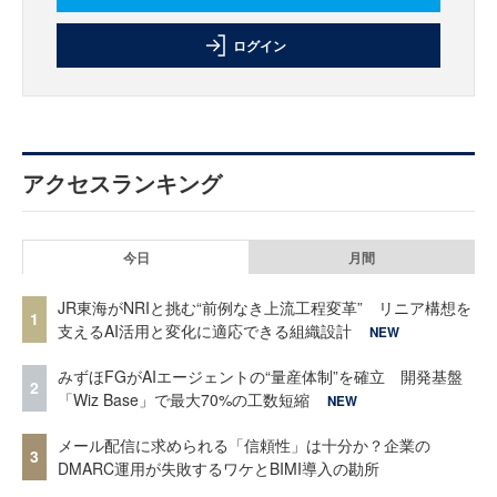
ログイン
アクセスランキング
今日
月間
JR東海がNRIと挑む“前例なき上流工程変革” リニア構想を
1
支えるAI活用と変化に適応できる組織設計
NEW
みずほFGがAIエージェントの“量産体制”を確立 開発基盤
2
「Wiz Base」で最大70%の工数短縮
NEW
メール配信に求められる「信頼性」は十分か？企業の
3
DMARC運用が失敗するワケとBIMI導入の勘所