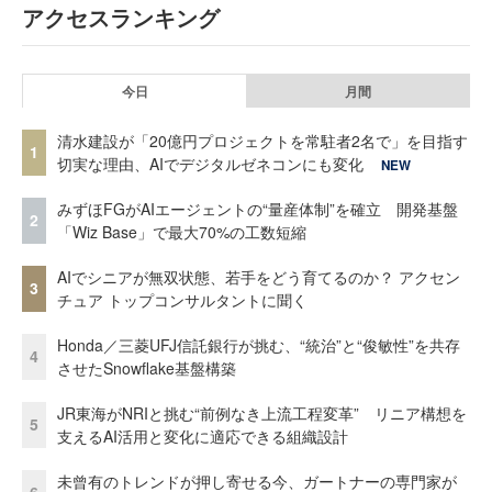
アクセスランキング
今日
月間
清水建設が「20億円プロジェクトを常駐者2名で」を目指す
1
切実な理由、AIでデジタルゼネコンにも変化
NEW
みずほFGがAIエージェントの“量産体制”を確立 開発基盤
2
「Wiz Base」で最大70%の工数短縮
AIでシニアが無双状態、若手をどう育てるのか？ アクセン
3
チュア トップコンサルタントに聞く
Honda／三菱UFJ信託銀行が挑む、“統治”と“俊敏性”を共存
4
させたSnowflake基盤構築
JR東海がNRIと挑む“前例なき上流工程変革” リニア構想を
5
支えるAI活用と変化に適応できる組織設計
未曾有のトレンドが押し寄せる今、ガートナーの専門家が