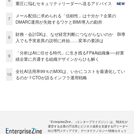
6
重圧に悩むセキュリティリーダーへ送るアドバイス
NEW
メール配信に求められる「信頼性」は十分か？企業の
7
DMARC運用が失敗するワケとBIMI導入の勘所
財務・会計DXは、なぜ経営判断につながらないのか BI導
8
入でも予実差異の説明に終始……変革の要諦は
「分析はAIに任せる時代」に生き残るFP&A組織像──好業
9
績企業に共通する組織デザインからひも解く
全社AI活用率99％のMIXIは、いかにコストを最適化してい
10
るのか？CTOが語るインフラ運用戦略
「EnterpriseZine」（エンタープライズジン）は、翔泳社が
運営する企業のIT活用とビジネス成長を支援するITリーダー
向け専門メディアです。データテクノロジー/情報セキュリ