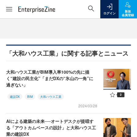
新規
ログイン
会員登録
「大和ハウス工業」に関する記事とニュース
大和ハウス工業がBIM導入率100%の先に描
く“建設の民主化”「まだDXの“氷山の一角”に
過ぎない」
2
建設DX
BIM
大和ハウス工業
2024/03/28
AIによる建築の未来──オートデスクが提唱す
る「アウトカムベースの設計」と大和ハウス工
業の建設DX