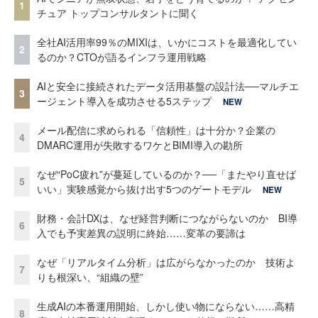
1
チュア トップコンサルタントに聞く
全社AI活用率99％のMIXIは、いかにコストを最適化してい
2
るのか？CTOが語るインフラ運用戦略
AIと安全に接続されたデータ活用基盤の設計法──マルチエ
3
ージェント導入を成功させる5ステップ
NEW
メール配信に求められる「信頼性」は十分か？企業の
4
DMARC運用が失敗するワケとBIMI導入の勘所
なぜ“PoC疲れ”が蔓延しているのか？──「またやり直せば
5
いい」実験感覚から抜け出す5つのゲートモデル
NEW
財務・会計DXは、なぜ経営判断につながらないのか BI導
6
入でも予実差異の説明に終始……変革の要諦は
なぜ「リアルタイム分析」は広がらなかったのか 技術よ
7
りも根深い、“組織の壁”
生成AIの本番運用開始、しかし使い物にならない……高精
8