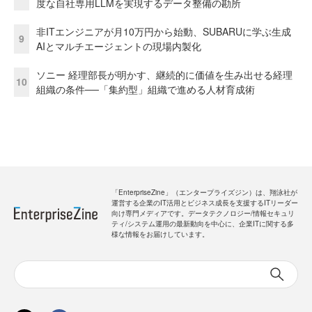
度な自社専用LLMを実現するデータ整備の勘所
非ITエンジニアが月10万円から始動、SUBARUに学ぶ生成
9
AIとマルチエージェントの現場内製化
ソニー 経理部長が明かす、継続的に価値を生み出せる経理
10
組織の条件──「集約型」組織で進める人材育成術
「EnterpriseZine」（エンタープライズジン）は、翔泳社が
運営する企業のIT活用とビジネス成長を支援するITリーダー
向け専門メディアです。データテクノロジー/情報セキュリ
ティ/システム運用の最新動向を中心に、企業ITに関する多
様な情報をお届けしています。