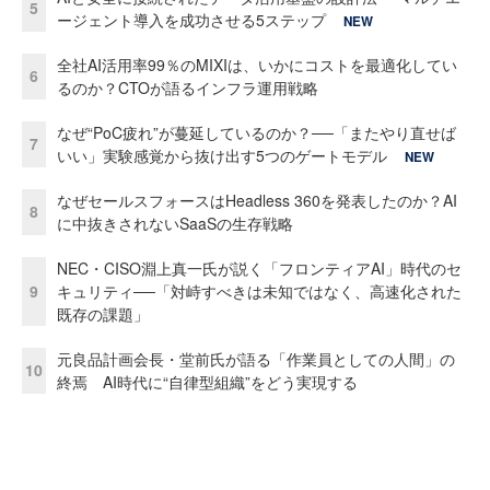
5
ージェント導入を成功させる5ステップ
NEW
全社AI活用率99％のMIXIは、いかにコストを最適化してい
6
るのか？CTOが語るインフラ運用戦略
なぜ“PoC疲れ”が蔓延しているのか？──「またやり直せば
7
いい」実験感覚から抜け出す5つのゲートモデル
NEW
なぜセールスフォースはHeadless 360を発表したのか？AI
8
に中抜きされないSaaSの生存戦略
NEC・CISO淵上真一氏が説く「フロンティアAI」時代のセ
9
キュリティ──「対峙すべきは未知ではなく、高速化された
既存の課題」
元良品計画会長・堂前氏が語る「作業員としての人間」の
10
終焉 AI時代に“自律型組織”をどう実現する