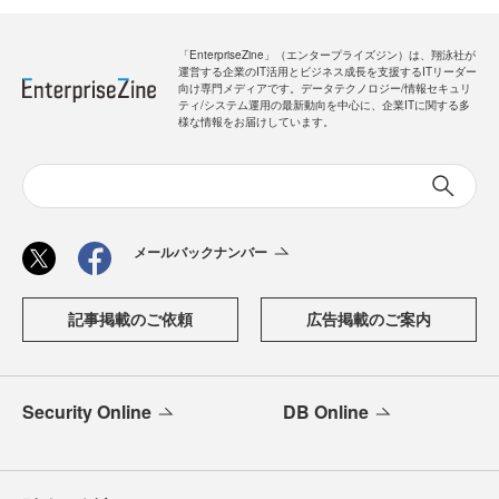
「EnterpriseZine」（エンタープライズジン）は、翔泳社が
運営する企業のIT活用とビジネス成長を支援するITリーダー
向け専門メディアです。データテクノロジー/情報セキュリ
ティ/システム運用の最新動向を中心に、企業ITに関する多
様な情報をお届けしています。
メールバックナンバー
記事掲載のご依頼
広告掲載のご案内
Security Online
DB Online