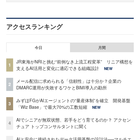
アクセスランキング
今日
月間
JR東海がNRIと挑む“前例なき上流工程変革” リニア構想を
1
支えるAI活用と変化に適応できる組織設計
NEW
メール配信に求められる「信頼性」は十分か？企業の
2
DMARC運用が失敗するワケとBIMI導入の勘所
みずほFGがAIエージェントの“量産体制”を確立 開発基盤
3
「Wiz Base」で最大70%の工数短縮
NEW
AIでシニアが無双状態、若手をどう育てるのか？ アクセン
4
チュア トップコンサルタントに聞く
AIと安全に接続されたデータ活用基盤の設計法──マルチエ