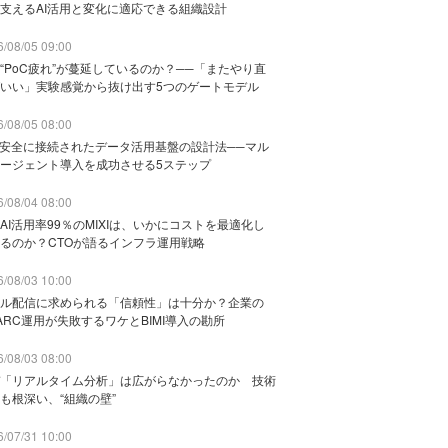
支えるAI活用と変化に適応できる組織設計
/08/05 09:00
“PoC疲れ”が蔓延しているのか？──「またやり直
いい」実験感覚から抜け出す5つのゲートモデル
/08/05 08:00
と安全に接続されたデータ活用基盤の設計法──マル
ージェント導入を成功させる5ステップ
/08/04 08:00
AI活用率99％のMIXIは、いかにコストを最適化し
るのか？CTOが語るインフラ運用戦略
/08/03 10:00
ル配信に求められる「信頼性」は十分か？企業の
ARC運用が失敗するワケとBIMI導入の勘所
/08/03 08:00
「リアルタイム分析」は広がらなかったのか 技術
も根深い、“組織の壁”
/07/31 10:00