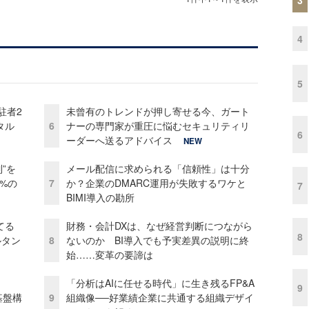
4
5
駐者2
未曾有のトレンドが押し寄せる今、ガート
タル
6
ナーの専門家が重圧に悩むセキュリティリ
6
ーダーへ送るアドバイス
NEW
”を
メール配信に求められる「信頼性」は十分
0%の
7
か？企業のDMARC運用が失敗するワケと
7
BIMI導入の勘所
てる
財務・会計DXは、なぜ経営判断につながら
8
ルタン
8
ないのか BI導入でも予実差異の説明に終
始……変革の要諦は
「分析はAIに任せる時代」に生き残るFP&A
9
e基盤構
9
組織像──好業績企業に共通する組織デザイ