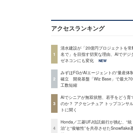
アクセスランキング
清水建設が「20億円プロジェクトを常
1
名で」を目指す切実な理由、AIでデジ
ゼネコンにも変化
NEW
みずほFGがAIエージェントの“量産体制
2
確立 開発基盤「Wiz Base」で最大7
工数短縮
AIでシニアが無双状態、若手をどう育
3
のか？ アクセンチュア トップコンサ
トに聞く
Honda／三菱UFJ信託銀行が挑む、“統
4
治”と“俊敏性”を共存させたSnowflak