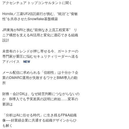
アクセンチュア トップコンサルタントに聞く
Honda／三菱UFJ信託銀行が挑む、“統治”と“俊敏
性”を共存させたSnowflake基盤構築
JR東海がNRIと挑む“前例なき上流工程変革” リ
ニア構想を支えるAI活用と変化に適応できる組織
設計
未曾有のトレンドが押し寄せる今、ガートナーの
専門家が重圧に悩むセキュリティリーダーへ送る
アドバイス
NEW
メール配信に求められる「信頼性」は十分か？企
業のDMARC運用が失敗するワケとBIMI導入の勘
所
財務・会計DXは、なぜ経営判断につながらないの
か BI導入でも予実差異の説明に終始……変革の
要諦は
「分析はAIに任せる時代」に生き残るFP&A組織
像──好業績企業に共通する組織デザインからひ
も解く