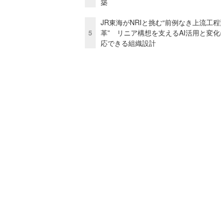
築
JR東海がNRIと挑む“前例なき上流工程
5
革” リニア構想を支えるAI活用と変
応できる組織設計