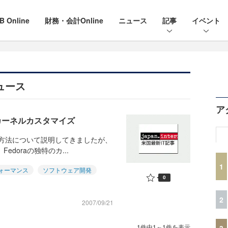
B Online
財務・会計Online
ニュース
記事
イベント
ュース
ア
したカーネルカスタマイズ
な方法について説明してきましたが、
edoraの独特のカ...
1
ォーマンス
ソフトウェア開発
0
2
2007/09/21
1件中1～1件を表示
3