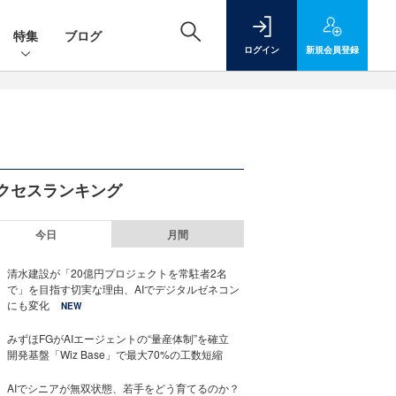
特集
ブログ
ログイン
新規
会員登録
クセスランキング
今日
月間
清水建設が「20億円プロジェクトを常駐者2名
で」を目指す切実な理由、AIでデジタルゼネコン
にも変化
NEW
みずほFGがAIエージェントの“量産体制”を確立
開発基盤「Wiz Base」で最大70%の工数短縮
AIでシニアが無双状態、若手をどう育てるのか？