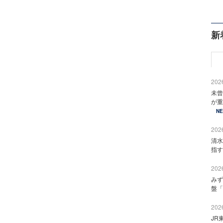
新
2026
未曾
が重
N
2026
清水
指す
2026
みず
盤「
2026
JR