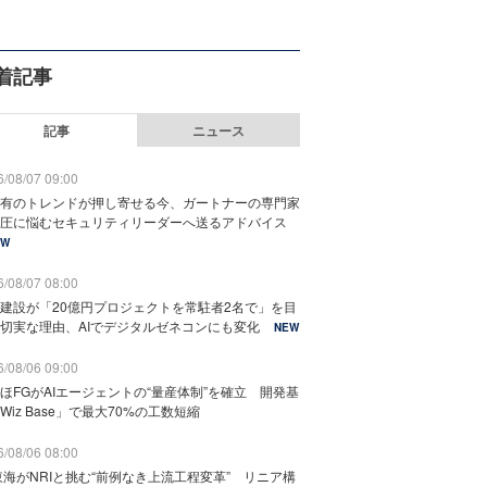
着記事
記事
ニュース
/08/07 09:00
有のトレンドが押し寄せる今、ガートナーの専門家
圧に悩むセキュリティリーダーへ送るアドバイス
EW
/08/07 08:00
建設が「20億円プロジェクトを常駐者2名で」を目
切実な理由、AIでデジタルゼネコンにも変化
NEW
/08/06 09:00
ほFGがAIエージェントの“量産体制”を確立 開発基
Wiz Base」で最大70%の工数短縮
/08/06 08:00
東海がNRIと挑む“前例なき上流工程変革” リニア構