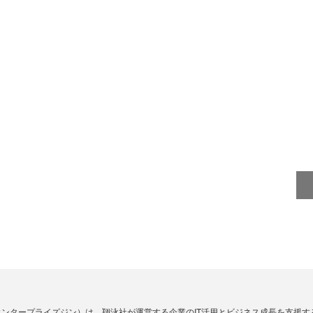
Zine」（エンタープライズジン）は、翔泳社が運営する企業のIT活用とビジネス成長を支