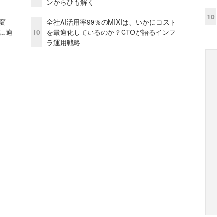
ンからひも解く
10
変
全社AI活用率99％のMIXIは、いかにコスト
化に適
10
を最適化しているのか？CTOが語るインフ
ラ運用戦略