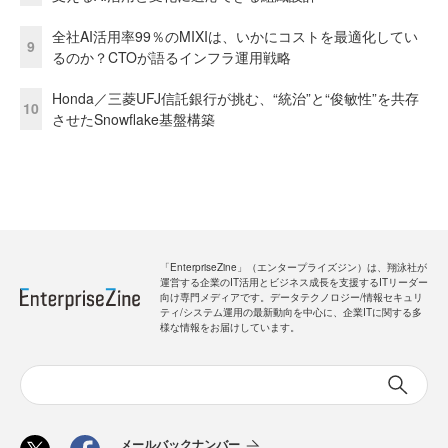
全社AI活用率99％のMIXIは、いかにコストを最適化してい
9
るのか？CTOが語るインフラ運用戦略
Honda／三菱UFJ信託銀行が挑む、“統治”と“俊敏性”を共存
10
させたSnowflake基盤構築
「EnterpriseZine」（エンタープライズジン）は、翔泳社が
運営する企業のIT活用とビジネス成長を支援するITリーダー
向け専門メディアです。データテクノロジー/情報セキュリ
ティ/システム運用の最新動向を中心に、企業ITに関する多
様な情報をお届けしています。
メールバックナンバー