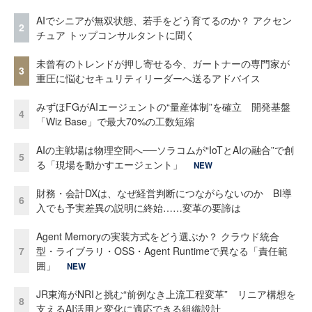
AIでシニアが無双状態、若手をどう育てるのか？ アクセン
2
チュア トップコンサルタントに聞く
未曾有のトレンドが押し寄せる今、ガートナーの専門家が
3
重圧に悩むセキュリティリーダーへ送るアドバイス
みずほFGがAIエージェントの“量産体制”を確立 開発基盤
4
「Wiz Base」で最大70%の工数短縮
AIの主戦場は物理空間へ──ソラコムが“IoTとAIの融合”で創
5
る「現場を動かすエージェント」
NEW
財務・会計DXは、なぜ経営判断につながらないのか BI導
6
入でも予実差異の説明に終始……変革の要諦は
Agent Memoryの実装方式をどう選ぶか？ クラウド統合
7
型・ライブラリ・OSS・Agent Runtimeで異なる「責任範
囲」
NEW
JR東海がNRIと挑む“前例なき上流工程変革” リニア構想を
8
支えるAI活用と変化に適応できる組織設計