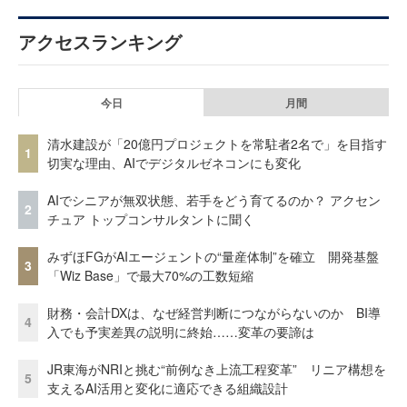
アクセスランキング
今日
月間
清水建設が「20億円プロジェクトを常駐者2名で」を目指す
1
切実な理由、AIでデジタルゼネコンにも変化
AIでシニアが無双状態、若手をどう育てるのか？ アクセン
2
チュア トップコンサルタントに聞く
みずほFGがAIエージェントの“量産体制”を確立 開発基盤
3
「Wiz Base」で最大70%の工数短縮
財務・会計DXは、なぜ経営判断につながらないのか BI導
4
入でも予実差異の説明に終始……変革の要諦は
JR東海がNRIと挑む“前例なき上流工程変革” リニア構想を
5
支えるAI活用と変化に適応できる組織設計