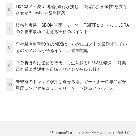
Honda／三菱UFJ信託銀行が挑む、“統治”と“俊敏性”を共存
6
させたSnowflake基盤構築
技術的実装、SBOM管理、そして「PSIRT 2.0」へ……CRA
7
の各要求事項に応える実務のポイント
全社AI活用率99％のMIXIは、いかにコストを最適化してい
8
るのか？CTOが語るインフラ運用戦略
「分析はAIに任せる時代」に生き残るFP&A組織像──好業
9
績企業に共通する組織デザインからひも解く
未曾有のトレンドが押し寄せる今、ガートナーの専門家が
10
重圧に悩むセキュリティリーダーへ送るアドバイス
「EnterpriseZine」（エンタープライズジン）は、翔泳社が