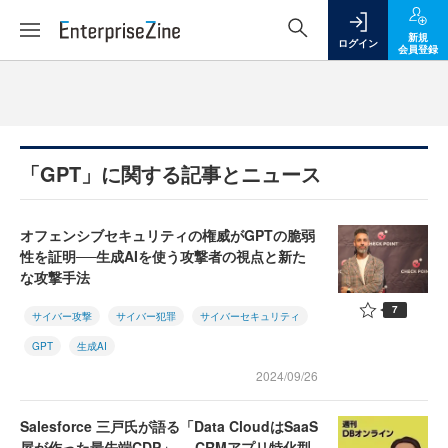
新規
ログイン
会員登録
「GPT」に関する記事とニュース
オフェンシブセキュリティの権威がGPTの脆弱
性を証明──生成AIを使う攻撃者の視点と新た
な攻撃手法
7
サイバー攻撃
サイバー犯罪
サイバーセキュリティ
GPT
生成AI
2024/09/26
Salesforce 三戸氏が語る「Data CloudはSaaS
屋が作った最先端CDP」──CRMアプリ特化型