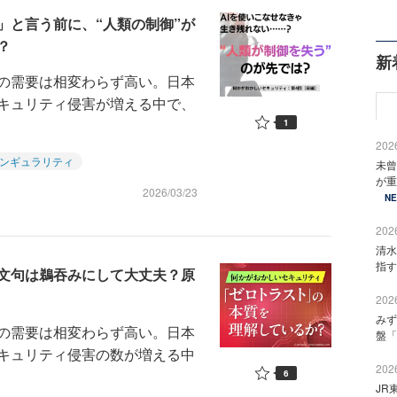
」と言う前に、“人類の制御”が
？
新
の需要は相変わらず高い。日本
キュリティ侵害が増える中で、
1
2026
ンギュラリティ
未曾
が重
2026/03/23
N
2026
清水
指す
文句は鵜吞みにして大丈夫？原
2026
みず
の需要は相変わらず高い。日本
盤「
キュリティ侵害の数が増える中
2026
6
JR