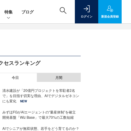
特集
ブログ
ログイン
新規
会員登録
クセスランキング
今日
月間
清水建設が「20億円プロジェクトを常駐者2名
で」を目指す切実な理由、AIでデジタルゼネコン
にも変化
NEW
みずほFGがAIエージェントの“量産体制”を確立
開発基盤「Wiz Base」で最大70%の工数短縮
AIでシニアが無双状態、若手をどう育てるのか？