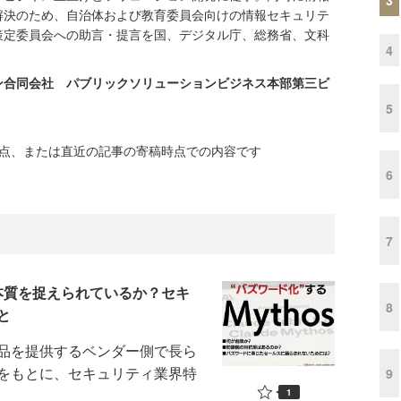
解決のため、自治体および教育委員会向けの情報セキュリテ
策定委員会への助言・提言を国、デジタル庁、総務省、文科
4
ン合同会社 パブリックソリューションビジネス本部第三ビ
5
時点、または直近の記事の寄稿時点での内容です
6
7
、本質を捉えられているか？セキ
8
と
品を提供するベンダー側で長ら
をもとに、セキュリティ業界特
9
1