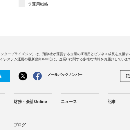
ラ運用戦略
Zine」（エンタープライズジン）は、翔泳社が運営する企業のIT活用とビジネス成長を支
ィ/システム運用の最新動向を中心に、企業ITに関する多様な情報をお届けしていま
メールバックナンバー
記
録
財務・会計Online
ニュース
記事
ブログ