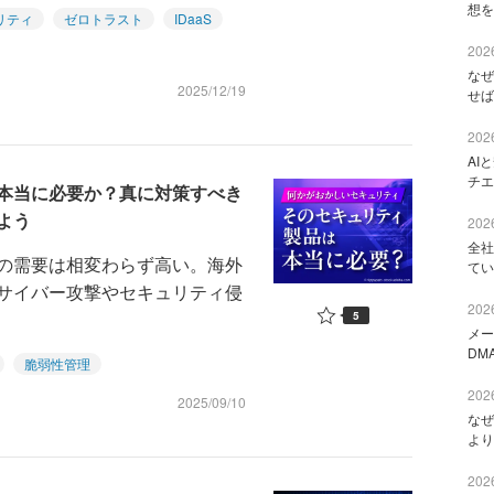
想を
リティ
ゼロトラスト
IDaaS
2026
なぜ
2025/12/19
せば
2026
AI
チエ
本当に必要か？真に対策すべき
よう
2026
全社
の需要は相変わらず高い。海外
てい
サイバー攻撃やセキュリティ侵
2026
5
メー
DM
脆弱性管理
2026
2025/09/10
なぜ
より
2026