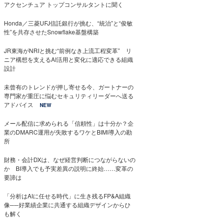
アクセンチュア トップコンサルタントに聞く
Honda／三菱UFJ信託銀行が挑む、“統治”と“俊敏
性”を共存させたSnowflake基盤構築
JR東海がNRIと挑む“前例なき上流工程変革” リ
ニア構想を支えるAI活用と変化に適応できる組織
設計
未曾有のトレンドが押し寄せる今、ガートナーの
専門家が重圧に悩むセキュリティリーダーへ送る
アドバイス
NEW
メール配信に求められる「信頼性」は十分か？企
業のDMARC運用が失敗するワケとBIMI導入の勘
所
財務・会計DXは、なぜ経営判断につながらないの
か BI導入でも予実差異の説明に終始……変革の
要諦は
「分析はAIに任せる時代」に生き残るFP&A組織
像──好業績企業に共通する組織デザインからひ
も解く