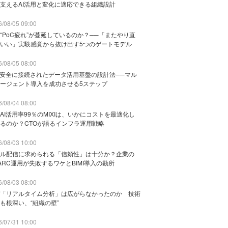
支えるAI活用と変化に適応できる組織設計
/08/05 09:00
“PoC疲れ”が蔓延しているのか？──「またやり直
いい」実験感覚から抜け出す5つのゲートモデル
/08/05 08:00
と安全に接続されたデータ活用基盤の設計法──マル
ージェント導入を成功させる5ステップ
/08/04 08:00
AI活用率99％のMIXIは、いかにコストを最適化し
るのか？CTOが語るインフラ運用戦略
/08/03 10:00
ル配信に求められる「信頼性」は十分か？企業の
ARC運用が失敗するワケとBIMI導入の勘所
/08/03 08:00
「リアルタイム分析」は広がらなかったのか 技術
も根深い、“組織の壁”
/07/31 10:00