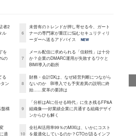
駐者2
未曾有のトレンドが押し寄せる今、ガート
タル
6
ナーの専門家が重圧に悩むセキュリティリ
ーダーへ送るアドバイス
NEW
”を
メール配信に求められる「信頼性」は十分
0%の
7
か？企業のDMARC運用が失敗するワケと
BIMI導入の勘所
てる
財務・会計DXは、なぜ経営判断につながら
ルタン
8
ないのか BI導入でも予実差異の説明に終
始……変革の要諦は
「分析はAIに任せる時代」に生き残るFP&A
e基盤構
9
組織像──好業績企業に共通する組織デザイ
ンからひも解く
変
全社AI活用率99％のMIXIは、いかにコスト
化に適
10
を最適化しているのか？CTOが語るインフ