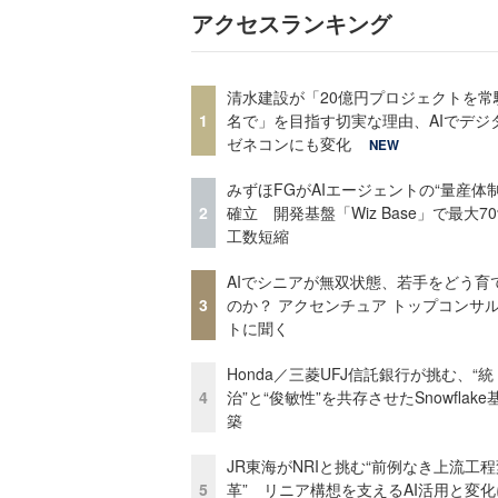
アクセスランキング
清水建設が「20億円プロジェクトを常
1
名で」を目指す切実な理由、AIでデジ
ゼネコンにも変化
NEW
みずほFGがAIエージェントの“量産体制
2
確立 開発基盤「Wiz Base」で最大7
工数短縮
AIでシニアが無双状態、若手をどう育
3
のか？ アクセンチュア トップコンサ
トに聞く
Honda／三菱UFJ信託銀行が挑む、“統
4
治”と“俊敏性”を共存させたSnowflak
築
JR東海がNRIと挑む“前例なき上流工程
5
革” リニア構想を支えるAI活用と変