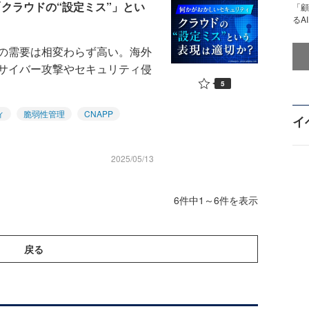
クラウドの“設定ミス”」とい
「顧
るA
の需要は相変わらず高い。海外
サイバー攻撃やセキュリティ侵
5
ィ
脆弱性管理
CNAPP
イ
2025/05/13
6件中1～6件を表示
戻る