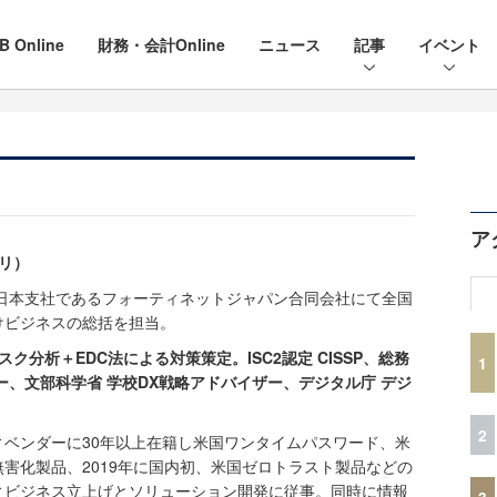
B Online
財務・会計Online
ニュース
記事
イベント
ア
ナリ）
の日本支社であるフォーティネットジャパン合同会社にて全国
けビジネスの総括を担当。
スク分析＋EDC法による対策策定。ISC2認定 CISSP、総務
1
ー、文部科学省 学校DX戦略アドバイザー、デジタル庁 デジ
2
ベンダーに30年以上在籍し米国ワンタイムパスワード、米
ル無害化製品、2019年に国内初、米国ゼロトラスト製品などの
ィビジネス立上げとソリューション開発に従事。同時に情報
3