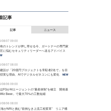
着記事
記事
ニュース
/08/07 09:00
有のトレンドが押し寄せる今、ガートナーの専門家
圧に悩むセキュリティリーダーへ送るアドバイス
EW
/08/07 08:00
建設が「20億円プロジェクトを常駐者2名で」を目
切実な理由、AIでデジタルゼネコンにも変化
NEW
/08/06 09:00
ほFGがAIエージェントの“量産体制”を確立 開発基
Wiz Base」で最大70%の工数短縮
/08/06 08:00
東海がNRIと挑む“前例なき上流工程変革” リニア構