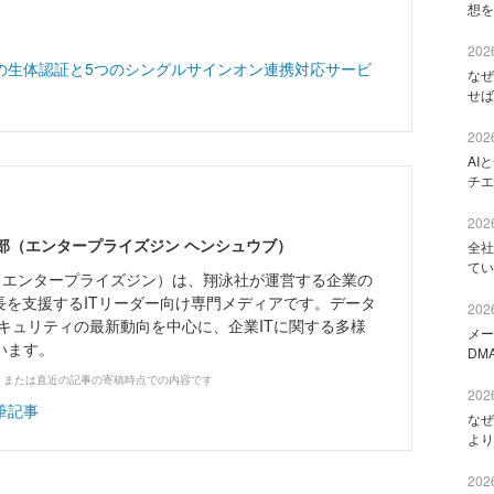
想を
2026
IDO2準拠の生体認証と5つのシングルサインオン連携対応サービ
なぜ
せば
2026
AI
チエ
2026
ne編集部（エンタープライズジン ヘンシュウブ）
全社
てい
Zine」（エンタープライズジン）は、翔泳社が運営する企業の
長を支援するITリーダー向け専門メディアです。データ
2026
キュリティの最新動向を中心に、企業ITに関する多様
メー
います。
DM
、または直近の記事の寄稿時点での内容です
2026
筆記事
なぜ
より
2026