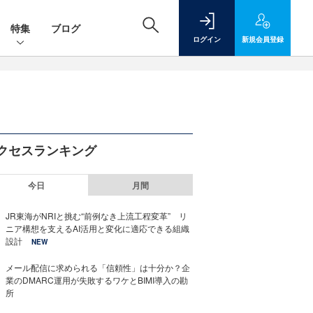
特集
ブログ
ログイン
新規
会員登録
クセスランキング
今日
月間
JR東海がNRIと挑む“前例なき上流工程変革” リ
ニア構想を支えるAI活用と変化に適応できる組織
設計
NEW
メール配信に求められる「信頼性」は十分か？企
業のDMARC運用が失敗するワケとBIMI導入の勘
所