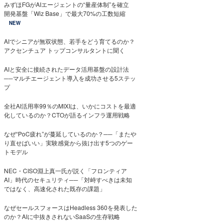
みずほFGがAIエージェントの“量産体制”を確立
開発基盤「Wiz Base」で最大70%の工数短縮
NEW
AIでシニアが無双状態、若手をどう育てるのか？
アクセンチュア トップコンサルタントに聞く
AIと安全に接続されたデータ活用基盤の設計法
──マルチエージェント導入を成功させる5ステッ
プ
全社AI活用率99％のMIXIは、いかにコストを最適
化しているのか？CTOが語るインフラ運用戦略
なぜ“PoC疲れ”が蔓延しているのか？──「またや
り直せばいい」実験感覚から抜け出す5つのゲー
トモデル
NEC・CISO淵上真一氏が説く「フロンティア
AI」時代のセキュリティ──「対峙すべきは未知
ではなく、高速化された既存の課題」
なぜセールスフォースはHeadless 360を発表した
のか？AIに中抜きされないSaaSの生存戦略