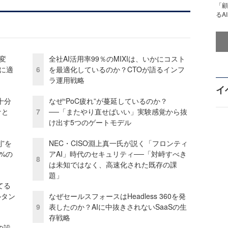
「顧
るA
変
全社AI活用率99％のMIXIは、いかにコスト
化に適
6
を最適化しているのか？CTOが語るインフ
ラ運用戦略
イ
十分
なぜ“PoC疲れ”が蔓延しているのか？
ケと
7
──「またやり直せばいい」実験感覚から抜
け出す5つのゲートモデル
”を
NEC・CISO淵上真一氏が説く「フロンティ
0%の
アAI」時代のセキュリティ──「対峙すべき
8
は未知ではなく、高速化された既存の課
題」
てる
ルタン
なぜセールスフォースはHeadless 360を発
9
表したのか？AIに中抜きされないSaaSの生
存戦略
の設