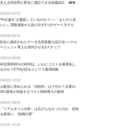
支えるAI活用と変化に適応できる組織設計
NEW
/08/05 09:00
“PoC疲れ”が蔓延しているのか？──「またやり直
いい」実験感覚から抜け出す5つのゲートモデル
/08/05 08:00
と安全に接続されたデータ活用基盤の設計法──マル
ージェント導入を成功させる5ステップ
/08/04 08:00
AI活用率99％のMIXIは、いかにコストを最適化し
るのか？CTOが語るインフラ運用戦略
/08/03 10:00
ル配信に求められる「信頼性」は十分か？企業の
ARC運用が失敗するワケとBIMI導入の勘所
/08/03 08:00
「リアルタイム分析」は広がらなかったのか 技術
も根深い、“組織の壁”
/07/31 10:00