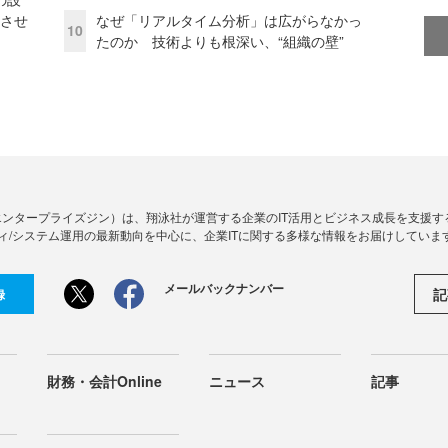
功させ
なぜ「リアルタイム分析」は広がらなかっ
10
たのか 技術よりも根深い、“組織の壁”
Zine」（エンタープライズジン）は、翔泳社が運営する企業のIT活用とビジネス成長を支
ィ/システム運用の最新動向を中心に、企業ITに関する多様な情報をお届けしていま
メールバックナンバー
記
録
財務・会計Online
ニュース
記事