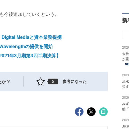
も今後追加していくという。
新
Digital Mediaと資本業務提携
avelengthの提供を開始
2026
未曾
2021年3月期第3四半期決算】
が重
N
2026
たか？
参考になった
清水
0
指す
2026
みず
盤「
2026
JR