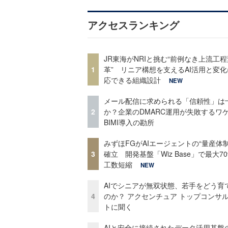
アクセスランキング
JR東海がNRIと挑む“前例なき上流工程
1
革” リニア構想を支えるAI活用と変
応できる組織設計
NEW
メール配信に求められる「信頼性」は
2
か？企業のDMARC運用が失敗するワ
BIMI導入の勘所
みずほFGがAIエージェントの“量産体制
3
確立 開発基盤「Wiz Base」で最大7
工数短縮
NEW
AIでシニアが無双状態、若手をどう育
4
のか？ アクセンチュア トップコンサ
トに聞く
AIと安全に接続されたデータ活用基盤