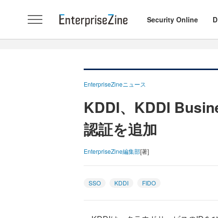
Security Online
D
EnterpriseZineニュース
KDDI、KDDI Busi
認証を追加
EnterpriseZine編集部
[著]
SSO
KDDI
FIDO