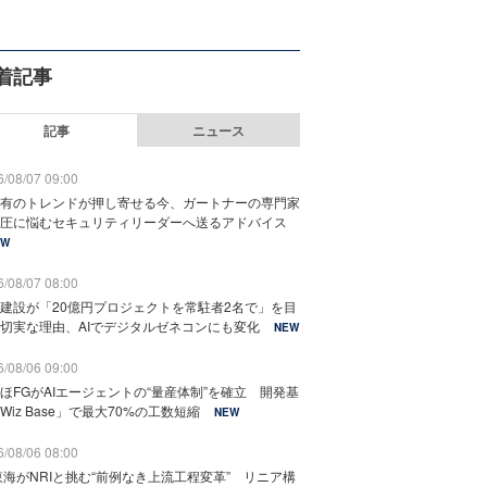
着記事
記事
ニュース
/08/07 09:00
有のトレンドが押し寄せる今、ガートナーの専門家
圧に悩むセキュリティリーダーへ送るアドバイス
EW
/08/07 08:00
建設が「20億円プロジェクトを常駐者2名で」を目
切実な理由、AIでデジタルゼネコンにも変化
NEW
/08/06 09:00
ほFGがAIエージェントの“量産体制”を確立 開発基
Wiz Base」で最大70%の工数短縮
NEW
/08/06 08:00
東海がNRIと挑む“前例なき上流工程変革” リニア構