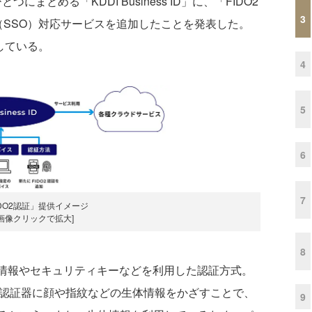
まとめる「KDDI Business ID」に、「FIDO2
3
（SSO）対応サービスを追加したことを発表した。
している。
4
5
6
7
IDO2認証」提供イメージ
[画像クリックで拡大]
8
体情報やセキュリティキーなどを利用した認証方式。
の認証器に顔や指紋などの生体情報をかざすことで、
9