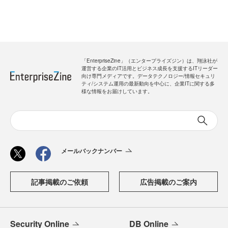
「EnterpriseZine」（エンタープライズジン）は、翔泳社が
運営する企業のIT活用とビジネス成長を支援するITリーダー
向け専門メディアです。データテクノロジー/情報セキュリ
ティ/システム運用の最新動向を中心に、企業ITに関する多
様な情報をお届けしています。
メールバックナンバー
記事掲載のご依頼
広告掲載のご案内
Security Online
DB Online