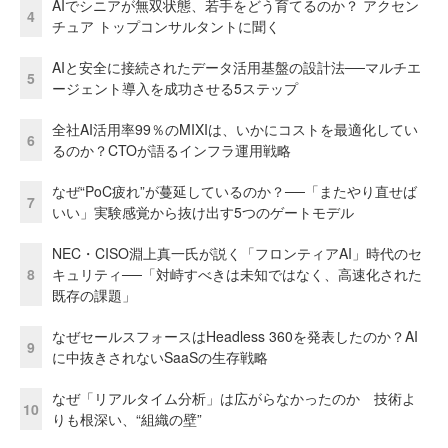
AIでシニアが無双状態、若手をどう育てるのか？ アクセン
4
チュア トップコンサルタントに聞く
AIと安全に接続されたデータ活用基盤の設計法──マルチエ
5
ージェント導入を成功させる5ステップ
全社AI活用率99％のMIXIは、いかにコストを最適化してい
6
るのか？CTOが語るインフラ運用戦略
なぜ“PoC疲れ”が蔓延しているのか？──「またやり直せば
7
いい」実験感覚から抜け出す5つのゲートモデル
NEC・CISO淵上真一氏が説く「フロンティアAI」時代のセ
8
キュリティ──「対峙すべきは未知ではなく、高速化された
既存の課題」
なぜセールスフォースはHeadless 360を発表したのか？AI
9
に中抜きされないSaaSの生存戦略
なぜ「リアルタイム分析」は広がらなかったのか 技術よ
10
りも根深い、“組織の壁”