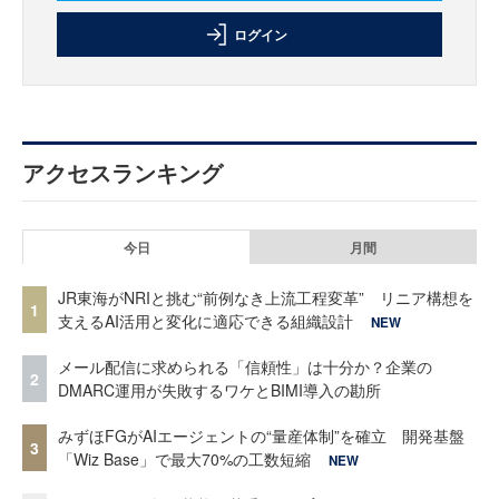
ログイン
アクセスランキング
今日
月間
JR東海がNRIと挑む“前例なき上流工程変革” リニア構想を
1
支えるAI活用と変化に適応できる組織設計
NEW
メール配信に求められる「信頼性」は十分か？企業の
2
DMARC運用が失敗するワケとBIMI導入の勘所
みずほFGがAIエージェントの“量産体制”を確立 開発基盤
3
「Wiz Base」で最大70%の工数短縮
NEW