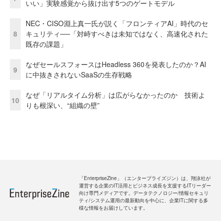
いい」実験感覚から抜け出す5つのゲートモデル
NEC・CISO淵上真一氏が説く「フロンティアAI」時代のセ
8
キュリティ──「対峙すべきは未知ではなく、高速化された
既存の課題」
なぜセールスフォースはHeadless 360を発表したのか？AI
9
に中抜きされないSaaSの生存戦略
なぜ「リアルタイム分析」は広がらなかったのか 技術よ
10
りも根深い、“組織の壁”
「EnterpriseZine」（エンタープライズジン）は、翔泳社が
運営する企業のIT活用とビジネス成長を支援するITリーダー
向け専門メディアです。データテクノロジー/情報セキュリ
ティ/システム運用の最新動向を中心に、企業ITに関する多
様な情報をお届けしています。