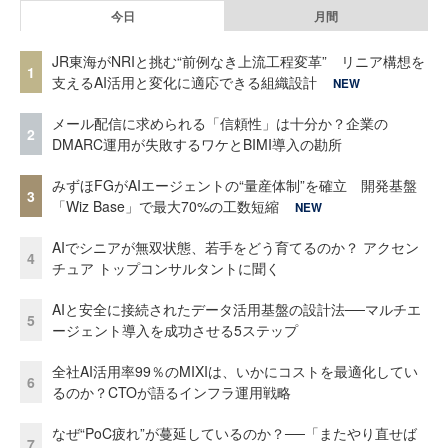
今日
月間
JR東海がNRIと挑む“前例なき上流工程変革” リニア構想を
1
支えるAI活用と変化に適応できる組織設計
NEW
メール配信に求められる「信頼性」は十分か？企業の
2
DMARC運用が失敗するワケとBIMI導入の勘所
みずほFGがAIエージェントの“量産体制”を確立 開発基盤
3
「Wiz Base」で最大70%の工数短縮
NEW
AIでシニアが無双状態、若手をどう育てるのか？ アクセン
4
チュア トップコンサルタントに聞く
AIと安全に接続されたデータ活用基盤の設計法──マルチエ
5
ージェント導入を成功させる5ステップ
全社AI活用率99％のMIXIは、いかにコストを最適化してい
6
るのか？CTOが語るインフラ運用戦略
なぜ“PoC疲れ”が蔓延しているのか？──「またやり直せば
7