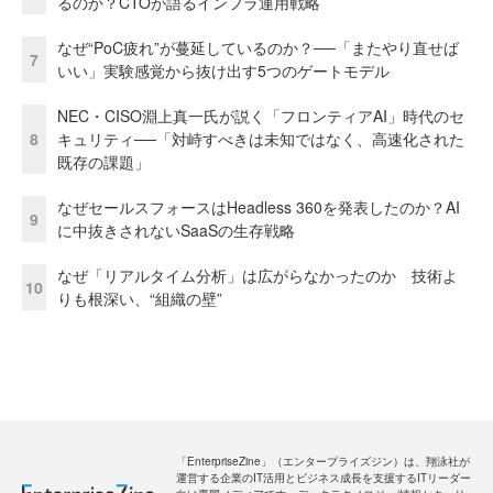
るのか？CTOが語るインフラ運用戦略
なぜ“PoC疲れ”が蔓延しているのか？──「またやり直せば
7
いい」実験感覚から抜け出す5つのゲートモデル
NEC・CISO淵上真一氏が説く「フロンティアAI」時代のセ
8
キュリティ──「対峙すべきは未知ではなく、高速化された
既存の課題」
なぜセールスフォースはHeadless 360を発表したのか？AI
9
に中抜きされないSaaSの生存戦略
なぜ「リアルタイム分析」は広がらなかったのか 技術よ
10
りも根深い、“組織の壁”
「EnterpriseZine」（エンタープライズジン）は、翔泳社が
運営する企業のIT活用とビジネス成長を支援するITリーダー