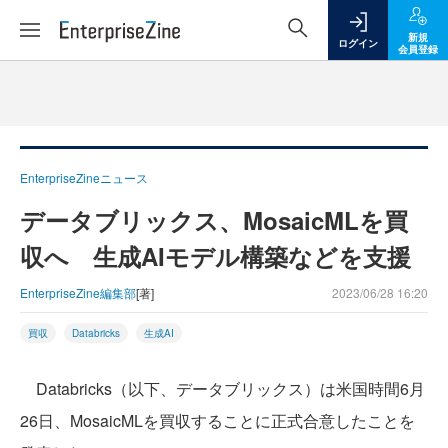
新規
ログイン
会員登録
EnterpriseZineニュース
データブリックス、MosaicMLを買
収へ 生成AIモデル構築などを支援
EnterpriseZine編集部
[著]
2023/06/28 16:20
買収
Databricks
生成AI
Databricks（以下、データブリックス）は米国時間6月
26日、MosaicMLを買収することに正式合意したことを