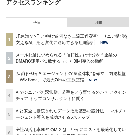
アクセスランキング
今日
月間
JR東海がNRIと挑む“前例なき上流工程変革” リニア構想を
1
支えるAI活用と変化に適応できる組織設計
NEW
メール配信に求められる「信頼性」は十分か？企業の
2
DMARC運用が失敗するワケとBIMI導入の勘所
みずほFGがAIエージェントの“量産体制”を確立 開発基盤
3
「Wiz Base」で最大70%の工数短縮
NEW
AIでシニアが無双状態、若手をどう育てるのか？ アクセン
4
チュア トップコンサルタントに聞く
AIと安全に接続されたデータ活用基盤の設計法──マルチエ
5
ージェント導入を成功させる5ステップ
全社AI活用率99％のMIXIは、いかにコストを最適化してい
6