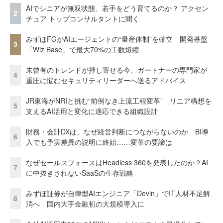
AIでシニアが無双状態、若手をどう育てるのか？ アクセン
2
チュア トップコンサルタントに聞く
みずほFGがAIエージェントの“量産体制”を確立 開発基盤
3
「Wiz Base」で最大70%の工数短縮
未曾有のトレンドが押し寄せる今、ガートナーの専門家が
4
重圧に悩むセキュリティリーダーへ送るアドバイス
JR東海がNRIと挑む“前例なき上流工程変革” リニア構想を
5
支えるAI活用と変化に適応できる組織設計
財務・会計DXは、なぜ経営判断につながらないのか BI導
6
入でも予実差異の説明に終始……変革の要諦は
なぜセールスフォースはHeadless 360を発表したのか？AI
7
に中抜きされないSaaSの生存戦略
みずほ証券が自律型AIエンジニア「Devin」でIT人材不足解
8
消へ 国内大手金融初の大規模導入に