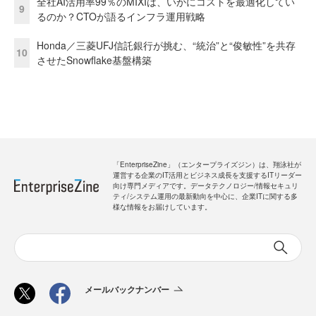
全社AI活用率99％のMIXIは、いかにコストを最適化してい
9
るのか？CTOが語るインフラ運用戦略
Honda／三菱UFJ信託銀行が挑む、“統治”と“俊敏性”を共存
10
させたSnowflake基盤構築
「EnterpriseZine」（エンタープライズジン）は、翔泳社が
運営する企業のIT活用とビジネス成長を支援するITリーダー
向け専門メディアです。データテクノロジー/情報セキュリ
ティ/システム運用の最新動向を中心に、企業ITに関する多
様な情報をお届けしています。
メールバックナンバー