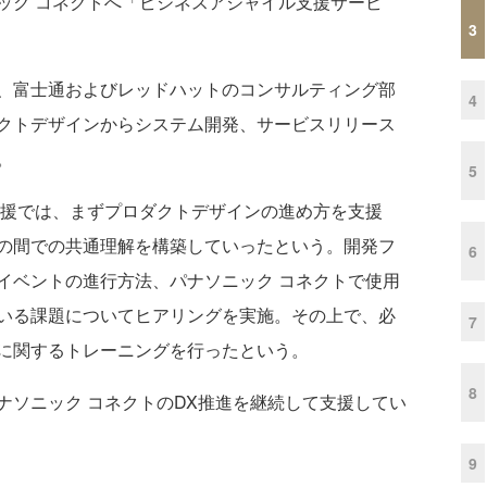
ク コネクトへ「ビジネスアジャイル支援サービ
3
、富士通およびレッドハットのコンサルティング部
4
クトデザインからシステム開発、サービスリリース
。
5
援では、まずプロダクトデザインの進め方を支援
の間での共通理解を構築していったという。開発フ
6
イベントの進行方法、パナソニック コネクトで使用
いる課題についてヒアリングを実施。その上で、必
7
に関するトレーニングを行ったという。
8
ソニック コネクトのDX推進を継続して支援してい
9