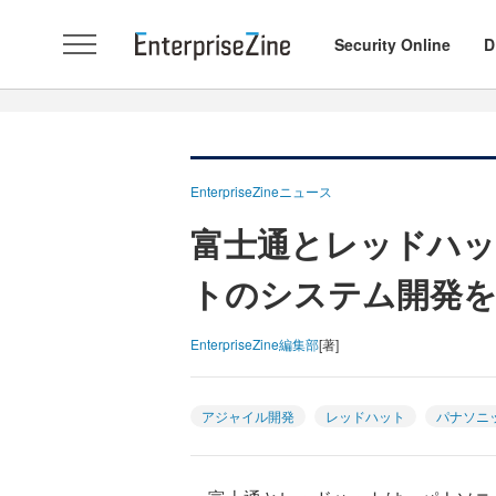
Security Online
D
EnterpriseZineニュース
富士通とレッドハッ
トのシステム開発
EnterpriseZine編集部
[著]
アジャイル開発
レッドハット
パナソニ