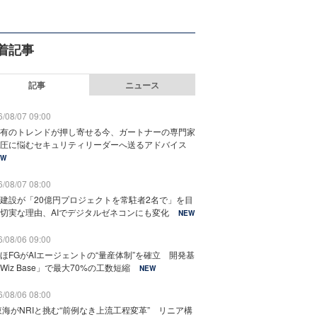
着記事
記事
ニュース
/08/07 09:00
有のトレンドが押し寄せる今、ガートナーの専門家
圧に悩むセキュリティリーダーへ送るアドバイス
EW
/08/07 08:00
建設が「20億円プロジェクトを常駐者2名で」を目
切実な理由、AIでデジタルゼネコンにも変化
NEW
/08/06 09:00
ほFGがAIエージェントの“量産体制”を確立 開発基
Wiz Base」で最大70%の工数短縮
NEW
/08/06 08:00
東海がNRIと挑む“前例なき上流工程変革” リニア構