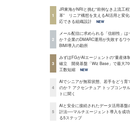
JR東海がNRIと挑む“前例なき上流工程
1
革” リニア構想を支えるAI活用と変
応できる組織設計
NEW
メール配信に求められる「信頼性」は
2
か？企業のDMARC運用が失敗するワ
BIMI導入の勘所
みずほFGがAIエージェントの“量産体制
3
確立 開発基盤「Wiz Base」で最大7
工数短縮
NEW
AIでシニアが無双状態、若手をどう育
4
のか？ アクセンチュア トップコンサ
トに聞く
AIと安全に接続されたデータ活用基盤
5
計法──マルチエージェント導入を成
る5ステップ