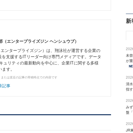
新
ne編集部（エンタープライズジン ヘンシュウブ）
2026
Zine」（エンタープライズジン）は、翔泳社が運営する企業の
未曾
長を支援するITリーダー向け専門メディアです。データ
が重
キュリティの最新動向を中心に、企業ITに関する多様
N
います。
2026
、または直近の記事の寄稿時点での内容です
清水
筆記事
指す
2026
みず
盤「
2026
JR