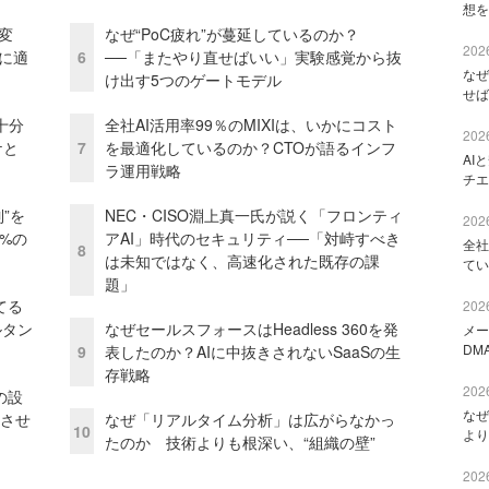
想を
変
なぜ“PoC疲れ”が蔓延しているのか？
2026
化に適
6
──「またやり直せばいい」実験感覚から抜
なぜ
け出す5つのゲートモデル
せば
十分
全社AI活用率99％のMIXIは、いかにコスト
2026
ケと
7
を最適化しているのか？CTOが語るインフ
AI
ラ運用戦略
チエ
”を
NEC・CISO淵上真一氏が説く「フロンティ
2026
0%の
アAI」時代のセキュリティ──「対峙すべき
全社
8
は未知ではなく、高速化された既存の課
てい
題」
てる
2026
ルタン
なぜセールスフォースはHeadless 360を発
メー
DM
9
表したのか？AIに中抜きされないSaaSの生
存戦略
2026
の設
なぜ
功させ
なぜ「リアルタイム分析」は広がらなかっ
10
より
たのか 技術よりも根深い、“組織の壁”
2026