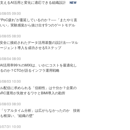
支えるAI活用と変化に適応できる組織設計
NEW
/08/05 09:00
“PoC疲れ”が蔓延しているのか？──「またやり直
いい」実験感覚から抜け出す5つのゲートモデル
/08/05 08:00
と安全に接続されたデータ活用基盤の設計法──マル
ージェント導入を成功させる5ステップ
/08/04 08:00
AI活用率99％のMIXIは、いかにコストを最適化し
るのか？CTOが語るインフラ運用戦略
/08/03 10:00
ル配信に求められる「信頼性」は十分か？企業の
ARC運用が失敗するワケとBIMI導入の勘所
/08/03 08:00
「リアルタイム分析」は広がらなかったのか 技術
も根深い、“組織の壁”
/07/31 10:00