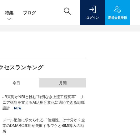
特集
ブログ
ログイン
新規
会員登録
クセスランキング
今日
月間
JR東海がNRIと挑む“前例なき上流工程変革” リ
ニア構想を支えるAI活用と変化に適応できる組織
設計
NEW
メール配信に求められる「信頼性」は十分か？企
業のDMARC運用が失敗するワケとBIMI導入の勘
所