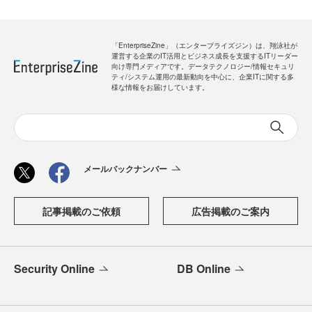
「EnterpriseZine」（エンタープライズジン）は、翔泳社が
運営する企業のIT活用とビジネス成長を支援するITリーダー
向け専門メディアです。データテクノロジー/情報セキュリ
ティ/システム運用の最新動向を中心に、企業ITに関する多
様な情報をお届けしています。
メールバックナンバー
記事掲載のご依頼
広告掲載のご案内
Security Online
DB Online