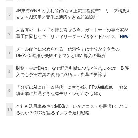
JR東海がNRIと挑む“前例なき上流工程変革” リニア構想を
5
支えるAI活用と変化に適応できる組織設計
未曾有のトレンドが押し寄せる今、ガートナーの専門家が
6
重圧に悩むセキュリティリーダーへ送るアドバイス
NEW
メール配信に求められる「信頼性」は十分か？企業の
7
DMARC運用が失敗するワケとBIMI導入の勘所
財務・会計DXは、なぜ経営判断につながらないのか BI導
8
入でも予実差異の説明に終始……変革の要諦は
「分析はAIに任せる時代」に生き残るFP&A組織像──好業
9
績企業に共通する組織デザインからひも解く
全社AI活用率99％のMIXIは、いかにコストを最適化してい
10
るのか？CTOが語るインフラ運用戦略