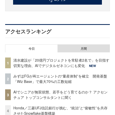
アクセスランキング
今日
月間
清水建設が「20億円プロジェクトを常駐者2名で」を目指す
1
切実な理由、AIでデジタルゼネコンにも変化
NEW
みずほFGがAIエージェントの“量産体制”を確立 開発基盤
2
「Wiz Base」で最大70%の工数短縮
AIでシニアが無双状態、若手をどう育てるのか？ アクセン
3
チュア トップコンサルタントに聞く
Honda／三菱UFJ信託銀行が挑む、“統治”と“俊敏性”を共存
4
させたSnowflake基盤構築