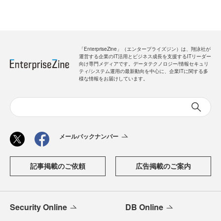
「EnterpriseZine」（エンタープライズジン）は、翔泳社が
運営する企業のIT活用とビジネス成長を支援するITリーダー
向け専門メディアです。データテクノロジー/情報セキュリ
ティ/システム運用の最新動向を中心に、企業ITに関する多
様な情報をお届けしています。
メールバックナンバー
記事掲載のご依頼
広告掲載のご案内
Security Online
DB Online