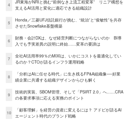
JR東海がNRIと挑む“前例なき上流工程変革” リニア構想を
4
支えるAI活用と変化に適応できる組織設計
Honda／三菱UFJ信託銀行が挑む、“統治”と“俊敏性”を共存
5
させたSnowflake基盤構築
財務・会計DXは、なぜ経営判断につながらないのか BI導
6
入でも予実差異の説明に終始……変革の要諦は
全社AI活用率99％のMIXIは、いかにコストを最適化してい
7
るのか？CTOが語るインフラ運用戦略
「分析はAIに任せる時代」に生き残るFP&A組織像──好業
8
績企業に共通する組織デザインからひも解く
技術的実装、SBOM管理、そして「PSIRT 2.0」へ……CRA
9
の各要求事項に応える実務のポイント
「顧客理解」を経営の資産に変えるには？ アドビが語るAI
10
エージェント時代のブランド戦略