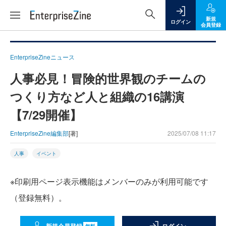
新規
ログイン
会員登録
EnterpriseZineニュース
人事必見！冒険的世界観のチームの
つくり方など人と組織の16講演
【7/29開催】
EnterpriseZine編集部
[著]
2025/07/08 11:17
人事
イベント
※印刷用ページ表示機能はメンバーのみが利用可能です
（登録無料）。
無料