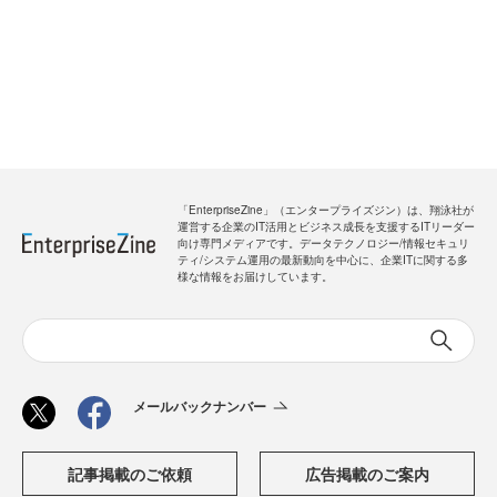
「EnterpriseZine」（エンタープライズジン）は、翔泳社が
運営する企業のIT活用とビジネス成長を支援するITリーダー
向け専門メディアです。データテクノロジー/情報セキュリ
ティ/システム運用の最新動向を中心に、企業ITに関する多
様な情報をお届けしています。
メールバックナンバー
記事掲載のご依頼
広告掲載のご案内