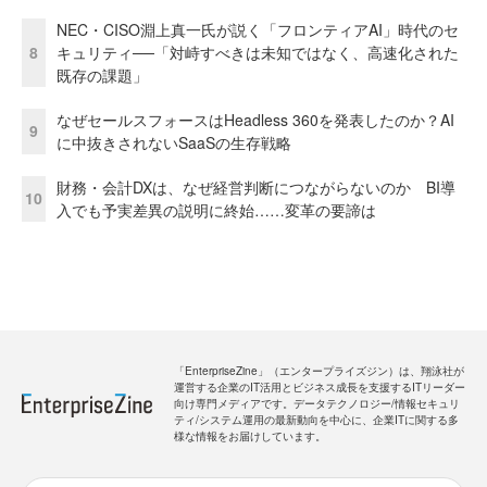
NEC・CISO淵上真一氏が説く「フロンティアAI」時代のセ
8
キュリティ──「対峙すべきは未知ではなく、高速化された
既存の課題」
なぜセールスフォースはHeadless 360を発表したのか？AI
9
に中抜きされないSaaSの生存戦略
財務・会計DXは、なぜ経営判断につながらないのか BI導
10
入でも予実差異の説明に終始……変革の要諦は
「EnterpriseZine」（エンタープライズジン）は、翔泳社が
運営する企業のIT活用とビジネス成長を支援するITリーダー
向け専門メディアです。データテクノロジー/情報セキュリ
ティ/システム運用の最新動向を中心に、企業ITに関する多
様な情報をお届けしています。