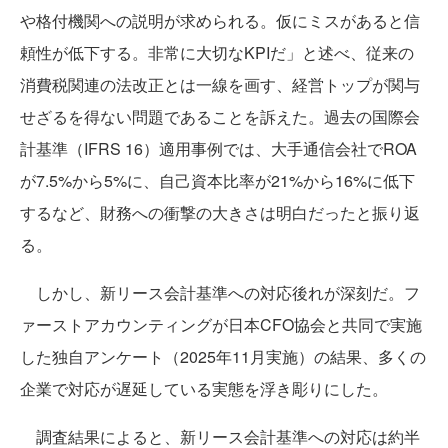
や格付機関への説明が求められる。仮にミスがあると信
頼性が低下する。非常に大切なKPIだ」と述べ、従来の
消費税関連の法改正とは一線を画す、経営トップが関与
せざるを得ない問題であることを訴えた。過去の国際会
計基準（IFRS 16）適用事例では、大手通信会社でROA
が7.5%から5%に、自己資本比率が21%から16%に低下
するなど、財務への衝撃の大きさは明白だったと振り返
る。
しかし、新リース会計基準への対応後れが深刻だ。フ
ァーストアカウンティングが日本CFO協会と共同で実施
した独自アンケート（2025年11月実施）の結果、多くの
企業で対応が遅延している実態を浮き彫りにした。
調査結果によると、新リース会計基準への対応は約半