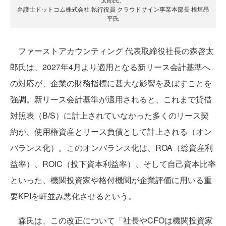
弁護士ドットコム株式会社 執行役員 クラウドサイン事業本部長 根垣昂
平氏
ファーストアカウンティング 代表取締役社長の森啓太
郎氏は、2027年4月より適用となる新リース会計基準へ
の対応が、企業の財務指標に甚大な影響を及ぼすことを
強調。新リース会計基準が適用されると、これまで貸借
対照表（B/S）に計上されていなかった多くのリース契
約が、使用権資産とリース負債として計上される（オン
バランス化）。このオンバランス化は、ROA（総資産利
益率）、ROIC（投下資本利益率）、そして自己資本比率
といった、機関投資家や格付機関が企業評価に用いる重
要KPIを軒並み悪化させるという。
森氏は、この改正について「社長やCFOは機関投資家