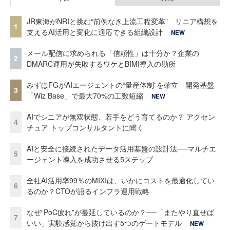
JR東海がNRIと挑む“前例なき上流工程変革” リニア構想を
1
支えるAI活用と変化に適応できる組織設計
NEW
メール配信に求められる「信頼性」は十分か？企業の
2
DMARC運用が失敗するワケとBIMI導入の勘所
みずほFGがAIエージェントの“量産体制”を確立 開発基盤
3
「Wiz Base」で最大70%の工数短縮
NEW
AIでシニアが無双状態、若手をどう育てるのか？ アクセン
4
チュア トップコンサルタントに聞く
AIと安全に接続されたデータ活用基盤の設計法──マルチエ
5
ージェント導入を成功させる5ステップ
全社AI活用率99％のMIXIは、いかにコストを最適化してい
6
るのか？CTOが語るインフラ運用戦略
なぜ“PoC疲れ”が蔓延しているのか？──「またやり直せば
7
いい」実験感覚から抜け出す5つのゲートモデル
NEW