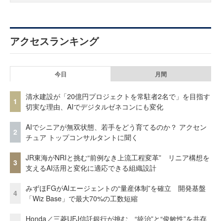
アクセスランキング
今日
月間
清水建設が「20億円プロジェクトを常駐者2名で」を目指す
1
切実な理由、AIでデジタルゼネコンにも変化
AIでシニアが無双状態、若手をどう育てるのか？ アクセン
2
チュア トップコンサルタントに聞く
JR東海がNRIと挑む“前例なき上流工程変革” リニア構想を
3
支えるAI活用と変化に適応できる組織設計
みずほFGがAIエージェントの“量産体制”を確立 開発基盤
4
「Wiz Base」で最大70%の工数短縮
Honda／三菱UFJ信託銀行が挑む、“統治”と“俊敏性”を共存