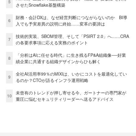
5
させたSnowflake基盤構築
財務・会計DXは、なぜ経営判断につながらないのか BI導
6
入でも予実差異の説明に終始……変革の要諦は
技術的実装、SBOM管理、そして「PSIRT 2.0」へ……CRA
7
の各要求事項に応える実務のポイント
「分析はAIに任せる時代」に生き残るFP&A組織像──好業
8
績企業に共通する組織デザインからひも解く
全社AI活用率99％のMIXIは、いかにコストを最適化してい
9
るのか？CTOが語るインフラ運用戦略
未曾有のトレンドが押し寄せる今、ガートナーの専門家が
10
重圧に悩むセキュリティリーダーへ送るアドバイス