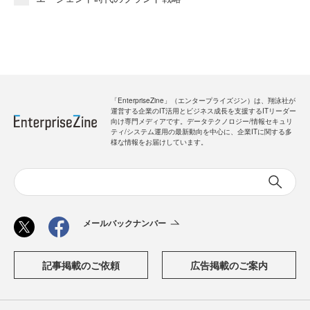
「EnterpriseZine」（エンタープライズジン）は、翔泳社が
運営する企業のIT活用とビジネス成長を支援するITリーダー
向け専門メディアです。データテクノロジー/情報セキュリ
ティ/システム運用の最新動向を中心に、企業ITに関する多
様な情報をお届けしています。
メールバックナンバー
記事掲載のご依頼
広告掲載のご案内