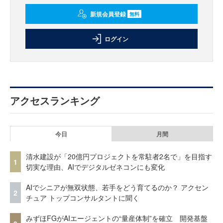
新規会員登録
無料
ログイン
アクセスランキング
今日
月間
清水建設が「20億円プロジェクトを常駐者2名で」を目指す
1
切実な理由、AIでデジタルゼネコンにも変化
AIでシニアが無双状態、若手をどう育てるのか？ アクセン
2
チュア トップコンサルタントに聞く
みずほFGがAIエージェントの“量産体制”を確立 開発基盤