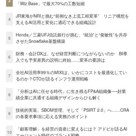
3
「Wiz Base」で最大70%の工数短縮
JR東海がNRIと挑む“前例なき上流工程変革” リニア構想を
4
支えるAI活用と変化に適応できる組織設計
Honda／三菱UFJ信託銀行が挑む、“統治”と“俊敏性”を共存
5
させたSnowflake基盤構築
財務・会計DXは、なぜ経営判断につながらないのか BI導
6
入でも予実差異の説明に終始……変革の要諦は
全社AI活用率99％のMIXIは、いかにコストを最適化してい
7
るのか？CTOが語るインフラ運用戦略
「分析はAIに任せる時代」に生き残るFP&A組織像──好業
8
績企業に共通する組織デザインからひも解く
技術的実装、SBOM管理、そして「PSIRT 2.0」へ……CRA
9
の各要求事項に応える実務のポイント
「顧客理解」を経営の資産に変えるには？ アドビが語るAI
10
エージェント時代のブランド戦略