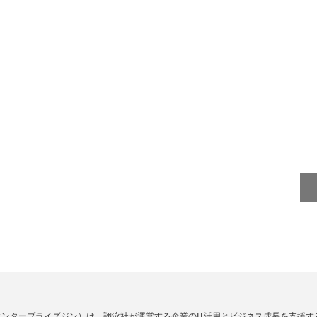
Zine」（エンタープライズジン）は、翔泳社が運営する企業のIT活用とビジネス成長を支