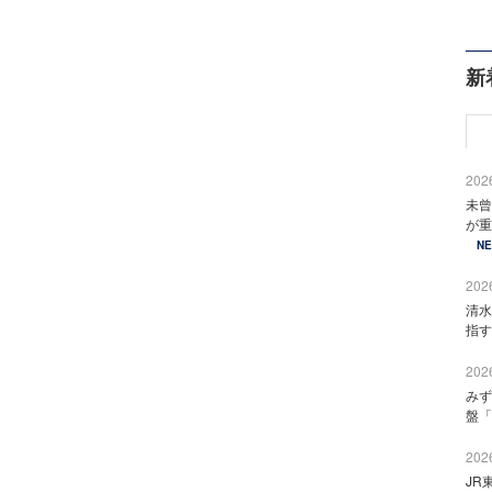
新
2026
未曾
が重
N
2026
清水
指す
2026
みず
盤「
2026
JR