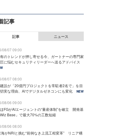
着記事
記事
ニュース
/08/07 09:00
有のトレンドが押し寄せる今、ガートナーの専門家
圧に悩むセキュリティリーダーへ送るアドバイス
EW
/08/07 08:00
建設が「20億円プロジェクトを常駐者2名で」を目
切実な理由、AIでデジタルゼネコンにも変化
NEW
/08/06 09:00
ほFGがAIエージェントの“量産体制”を確立 開発基
Wiz Base」で最大70%の工数短縮
/08/06 08:00
東海がNRIと挑む“前例なき上流工程変革” リニア構