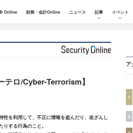
B Online
財務・会計Online
ニュース
記事
イベント
ア
Cyber-Terrorism】
1
2
特性を利用して、不正に情報を盗んだり、改ざんし
たりする行為のこと。
3