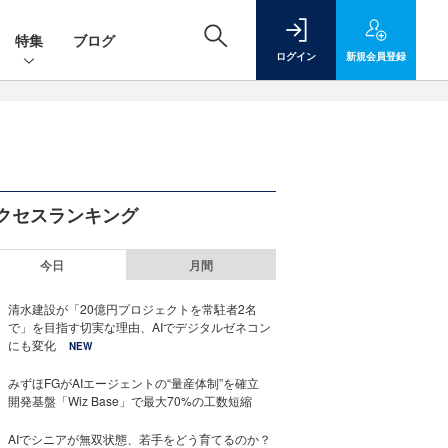
特集
ブログ
ログイン
新規
会員登録
クセスランキング
今日
月間
清水建設が「20億円プロジェクトを常駐者2名
で」を目指す切実な理由、AIでデジタルゼネコン
にも変化
NEW
みずほFGがAIエージェントの“量産体制”を確立
開発基盤「Wiz Base」で最大70%の工数短縮
AIでシニアが無双状態、若手をどう育てるのか？