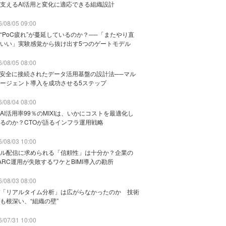
支えるAI活用と変化に適応できる組織設計
/08/05 09:00
“PoC疲れ”が蔓延しているのか？──「またやり直
いい」実験感覚から抜け出す5つのゲートモデル
/08/05 08:00
と安全に接続されたデータ活用基盤の設計法──マル
ージェント導入を成功させる5ステップ
/08/04 08:00
AI活用率99％のMIXIは、いかにコストを最適化し
るのか？CTOが語るインフラ運用戦略
/08/03 10:00
ル配信に求められる「信頼性」は十分か？企業の
ARC運用が失敗するワケとBIMI導入の勘所
/08/03 08:00
「リアルタイム分析」は広がらなかったのか 技術
も根深い、“組織の壁”
/07/31 10:00