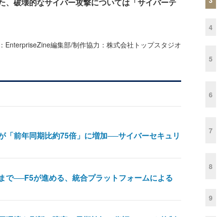
た、破壊的なサイバー攻撃については「サイバーテ
4
：EnterpriseZine編集部/制作協力：株式会社トップスタジオ
5
6
7
が「前年同期比約75倍」に増加──サイバーセキュリ
8
まで──F5が進める、統合プラットフォームによる
9