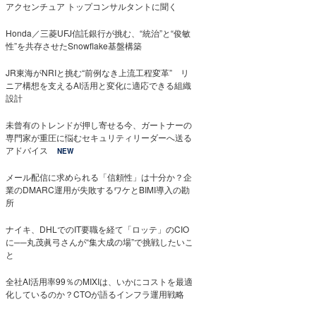
アクセンチュア トップコンサルタントに聞く
Honda／三菱UFJ信託銀行が挑む、“統治”と“俊敏
性”を共存させたSnowflake基盤構築
JR東海がNRIと挑む“前例なき上流工程変革” リ
ニア構想を支えるAI活用と変化に適応できる組織
設計
未曾有のトレンドが押し寄せる今、ガートナーの
専門家が重圧に悩むセキュリティリーダーへ送る
アドバイス
NEW
メール配信に求められる「信頼性」は十分か？企
業のDMARC運用が失敗するワケとBIMI導入の勘
所
ナイキ、DHLでのIT要職を経て「ロッテ」のCIO
に──丸茂眞弓さんが“集大成の場”で挑戦したいこ
と
全社AI活用率99％のMIXIは、いかにコストを最適
化しているのか？CTOが語るインフラ運用戦略