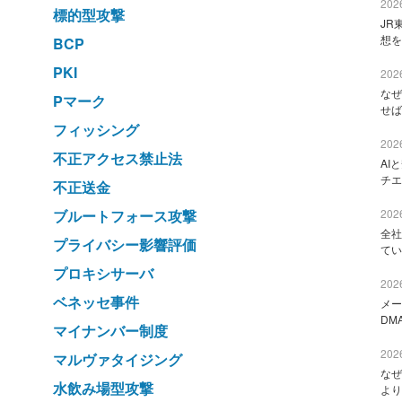
2026
標的型攻撃
JR
想を
BCP
PKI
2026
なぜ
Pマーク
せば
フィッシング
2026
不正アクセス禁止法
AI
チエ
不正送金
ブルートフォース攻撃
2026
全社
プライバシー影響評価
てい
プロキシサーバ
2026
ベネッセ事件
メー
DM
マイナンバー制度
2026
マルヴァタイジング
なぜ
水飲み場型攻撃
より