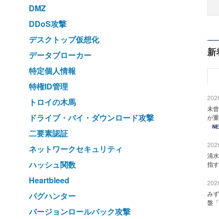
DMZ
DDoS攻撃
デスクトップ仮想化
新
データブローカー
特定個人情報
特権ID管理
2026
トロイの木馬
未曾
ドライブ・バイ・ダウンロード攻撃
が重
N
二要素認証
2026
ネットワークセキュリティ
清水
ハッシュ関数
指す
Heartbleed
2026
みず
バグハンター
盤「
バージョンロールバック攻撃