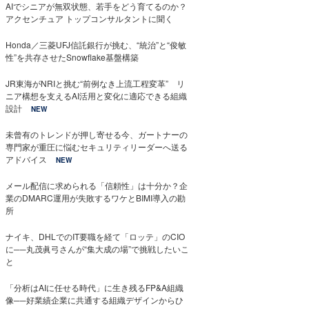
AIでシニアが無双状態、若手をどう育てるのか？
アクセンチュア トップコンサルタントに聞く
Honda／三菱UFJ信託銀行が挑む、“統治”と“俊敏
性”を共存させたSnowflake基盤構築
JR東海がNRIと挑む“前例なき上流工程変革” リ
ニア構想を支えるAI活用と変化に適応できる組織
設計
NEW
未曾有のトレンドが押し寄せる今、ガートナーの
専門家が重圧に悩むセキュリティリーダーへ送る
アドバイス
NEW
メール配信に求められる「信頼性」は十分か？企
業のDMARC運用が失敗するワケとBIMI導入の勘
所
ナイキ、DHLでのIT要職を経て「ロッテ」のCIO
に──丸茂眞弓さんが“集大成の場”で挑戦したいこ
と
「分析はAIに任せる時代」に生き残るFP&A組織
像──好業績企業に共通する組織デザインからひ