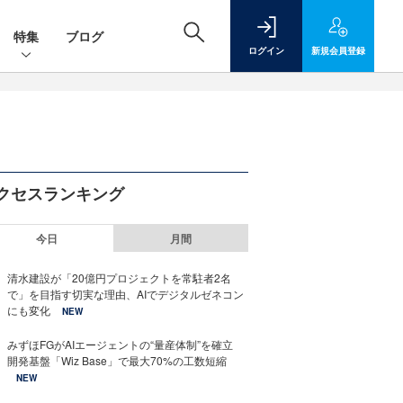
特集
ブログ
ログイン
新規
会員登録
クセスランキング
今日
月間
清水建設が「20億円プロジェクトを常駐者2名
で」を目指す切実な理由、AIでデジタルゼネコン
にも変化
NEW
みずほFGがAIエージェントの“量産体制”を確立
開発基盤「Wiz Base」で最大70%の工数短縮
NEW