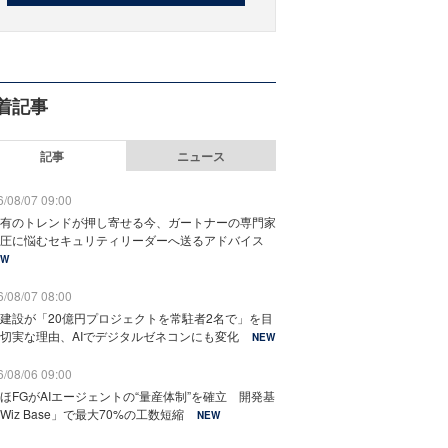
着記事
記事
ニュース
/08/07 09:00
有のトレンドが押し寄せる今、ガートナーの専門家
圧に悩むセキュリティリーダーへ送るアドバイス
EW
/08/07 08:00
建設が「20億円プロジェクトを常駐者2名で」を目
切実な理由、AIでデジタルゼネコンにも変化
NEW
/08/06 09:00
ほFGがAIエージェントの“量産体制”を確立 開発基
Wiz Base」で最大70%の工数短縮
NEW