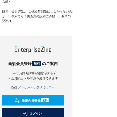
も解く
財務・会計DXは、なぜ経営判断につながらないの
か BI導入でも予実差異の説明に終始……変革の
要諦は
新規会員登録
のご案内
無料
・全ての過去記事が閲覧できます
・会員限定メルマガを受信できます
メールバックナンバー
新規会員登録
無料
ログイン