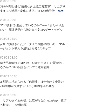
/08/06 08:00
東海がNRIと挑む“前例なき上流工程変革” リニア構
支えるAI活用と変化に適応できる組織設計
NEW
/08/05 09:00
“PoC疲れ”が蔓延しているのか？──「またやり直
いい」実験感覚から抜け出す5つのゲートモデル
/08/05 08:00
と安全に接続されたデータ活用基盤の設計法──マル
ージェント導入を成功させる5ステップ
/08/04 08:00
AI活用率99％のMIXIは、いかにコストを最適化し
るのか？CTOが語るインフラ運用戦略
/08/03 10:00
ル配信に求められる「信頼性」は十分か？企業の
ARC運用が失敗するワケとBIMI導入の勘所
/08/03 08:00
「リアルタイム分析」は広がらなかったのか 技術
も根深い、“組織の壁”