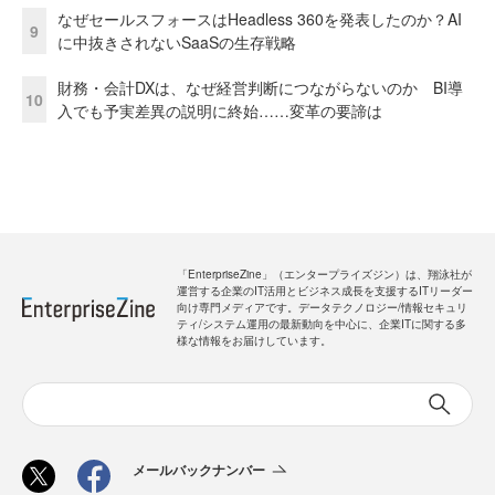
なぜセールスフォースはHeadless 360を発表したのか？AI
9
に中抜きされないSaaSの生存戦略
財務・会計DXは、なぜ経営判断につながらないのか BI導
10
入でも予実差異の説明に終始……変革の要諦は
「EnterpriseZine」（エンタープライズジン）は、翔泳社が
運営する企業のIT活用とビジネス成長を支援するITリーダー
向け専門メディアです。データテクノロジー/情報セキュリ
ティ/システム運用の最新動向を中心に、企業ITに関する多
様な情報をお届けしています。
メールバックナンバー