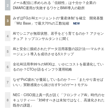
メール配信に求められる「信頼性」は十分か？企業の
2
DMARC運用が失敗するワケとBIMI導入の勘所
みずほFGがAIエージェントの“量産体制”を確立 開発基盤
3
「Wiz Base」で最大70%の工数短縮
NEW
AIでシニアが無双状態、若手をどう育てるのか？ アクセン
4
チュア トップコンサルタントに聞く
AIと安全に接続されたデータ活用基盤の設計法──マルチエ
5
ージェント導入を成功させる5ステップ
全社AI活用率99％のMIXIは、いかにコストを最適化してい
6
るのか？CTOが語るインフラ運用戦略
なぜ“PoC疲れ”が蔓延しているのか？──「またやり直せば
7
いい」実験感覚から抜け出す5つのゲートモデル
NEC・CISO淵上真一氏が説く「フロンティアAI」時代のセ
8
キュリティ──「対峙すべきは未知ではなく、高速化された
既存の課題」