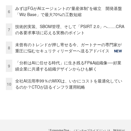
みずほFGがAIエージェントの“量産体制”を確立 開発基盤
6
「Wiz Base」で最大70%の工数短縮
技術的実装、SBOM管理、そして「PSIRT 2.0」へ……CRA
7
の各要求事項に応える実務のポイント
未曾有のトレンドが押し寄せる今、ガートナーの専門家が
8
重圧に悩むセキュリティリーダーへ送るアドバイス
NEW
「分析はAIに任せる時代」に生き残るFP&A組織像──好業
9
績企業に共通する組織デザインからひも解く
全社AI活用率99％のMIXIは、いかにコストを最適化してい
10
るのか？CTOが語るインフラ運用戦略
「EnterpriseZine」（エンタープライズジン）は、翔泳社が