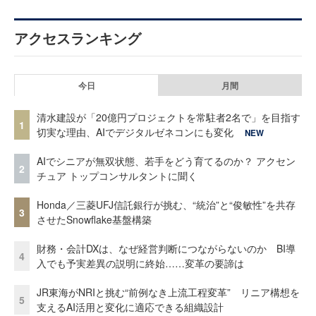
アクセスランキング
今日
月間
清水建設が「20億円プロジェクトを常駐者2名で」を目指す
1
切実な理由、AIでデジタルゼネコンにも変化
NEW
AIでシニアが無双状態、若手をどう育てるのか？ アクセン
2
チュア トップコンサルタントに聞く
Honda／三菱UFJ信託銀行が挑む、“統治”と“俊敏性”を共存
3
させたSnowflake基盤構築
財務・会計DXは、なぜ経営判断につながらないのか BI導
4
入でも予実差異の説明に終始……変革の要諦は
JR東海がNRIと挑む“前例なき上流工程変革” リニア構想を
5
支えるAI活用と変化に適応できる組織設計