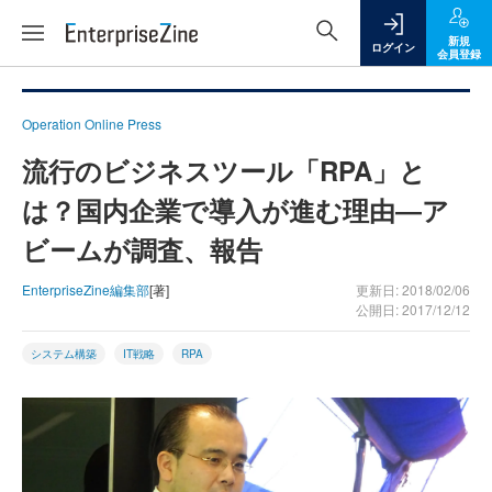
新規
ログイン
会員登録
Operation Online Press
流行のビジネスツール「RPA」と
は？国内企業で導入が進む理由―ア
ビームが調査、報告
EnterpriseZine編集部
[著]
更新日: 2018/02/06
公開日: 2017/12/12
システム構築
IT戦略
RPA