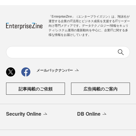
「EnterpriseZine」（エンタープライズジン）は、翔泳社が
運営する企業のIT活用とビジネス成長を支援するITリーダー
向け専門メディアです。データテクノロジー/情報セキュリ
ティ/システム運用の最新動向を中心に、企業ITに関する多
様な情報をお届けしています。
メールバックナンバー
記事掲載のご依頼
広告掲載のご案内
Security Online
DB Online