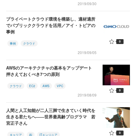
2019/09/30
プライベートクラウド環境を構築し、適材適所
でパブリッククラウドを活用／アイ・トピアの
事例
0
事例
クラウド
2019/09/05
AWSのアーキテクチャの基本をアップデート
押さえておくべき7つの原則
クラウド
EC2
AWS
VPC
0
2019/08/09
人間と人工知能が二人三脚で生きていく時代を
生きる君たちへ――世界最高齢プログラマ 若
宮正子さん
0
キャリア
AI
ITエンジニア