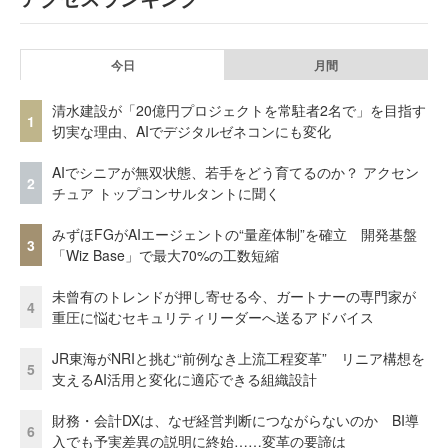
今日
月間
清水建設が「20億円プロジェクトを常駐者2名で」を目指す
1
切実な理由、AIでデジタルゼネコンにも変化
AIでシニアが無双状態、若手をどう育てるのか？ アクセン
2
チュア トップコンサルタントに聞く
みずほFGがAIエージェントの“量産体制”を確立 開発基盤
3
「Wiz Base」で最大70%の工数短縮
未曾有のトレンドが押し寄せる今、ガートナーの専門家が
4
重圧に悩むセキュリティリーダーへ送るアドバイス
JR東海がNRIと挑む“前例なき上流工程変革” リニア構想を
5
支えるAI活用と変化に適応できる組織設計
財務・会計DXは、なぜ経営判断につながらないのか BI導
6
入でも予実差異の説明に終始……変革の要諦は