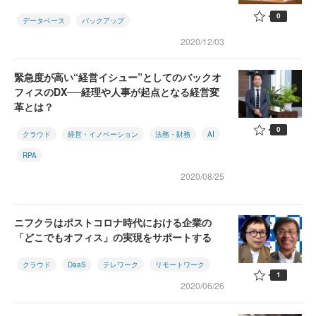
0
データベース
バックアップ
2020/12/03
緊急度が高い“経営イシュー”としてのバックオ
フィスのDX──経理や人事が起点となる経営変
革とは？
0
クラウド
経営・イノベーション
法務・財務
AI
RPA
2020/08/25
ニフクラはポストコロナ時代における企業の
「どこでもオフィス」の実現をサポートする
クラウド
DaaS
テレワーク
リモートワーク
1
2020/06/26