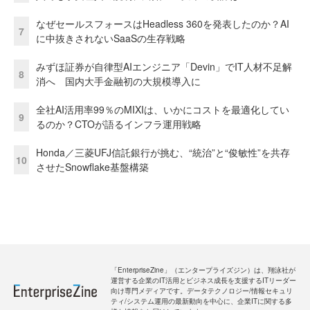
なぜセールスフォースはHeadless 360を発表したのか？AI
7
に中抜きされないSaaSの生存戦略
みずほ証券が自律型AIエンジニア「Devin」でIT人材不足解
8
消へ 国内大手金融初の大規模導入に
全社AI活用率99％のMIXIは、いかにコストを最適化してい
9
るのか？CTOが語るインフラ運用戦略
Honda／三菱UFJ信託銀行が挑む、“統治”と“俊敏性”を共存
10
させたSnowflake基盤構築
「EnterpriseZine」（エンタープライズジン）は、翔泳社が
運営する企業のIT活用とビジネス成長を支援するITリーダー
向け専門メディアです。データテクノロジー/情報セキュリ
ティ/システム運用の最新動向を中心に、企業ITに関する多