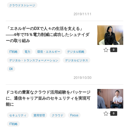
クラウドストレージ
2019/11/11
「エネルギーのDXで人々の生活を支える」
――4年で75％電力削減に成功したシュナイダ
ーの取り組み
0
IT戦略
電力
環境・エネルギー
デジタル戦略
デジタル・トランスフォーメーション
デジタルビジネス
DX
2019/10/30
ドコモの豊富なクラウド活用経験をパッケージ
に、通信キャリア並みのセキュリティを実現可
能に
0
セキュリティ
運用管理
クラウド
Focus
IT戦略