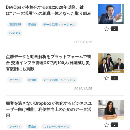
DevOpsが本格化するのは2020年以降、鍵
は“データ活用”への組織一体となった取り組み
運用管理
IT戦略
データ活用・ソーシャル
0
DevOps
2020/01/15
点群データと動画解析をプラットフォームで複
合 交通インフラ管理DXで約100人/日削減し災
害復旧にも貢献
0
クラウド
IT戦略
データ活用・ソーシャル
2019/12/25
顧客を逃さないDropboxが強化するビジネスユ
ーザー向け機能、利便性向上のためのデータ活
用
0
クラウド
IT戦略
ストレージサービス