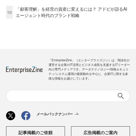
「顧客理解」を経営の資産に変えるには？ アドビが語るAI
10
エージェント時代のブランド戦略
「EnterpriseZine」（エンタープライズジン）は、翔泳社が
運営する企業のIT活用とビジネス成長を支援するITリーダー
向け専門メディアです。データテクノロジー/情報セキュリ
ティ/システム運用の最新動向を中心に、企業ITに関する多
様な情報をお届けしています。
メールバックナンバー
記事掲載のご依頼
広告掲載のご案内