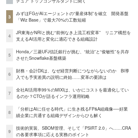
チュア トップコンサルタントに聞く
みずほFGがAIエージェントの“量産体制”を確立 開発基盤
3
「Wiz Base」で最大70%の工数短縮
JR東海がNRIと挑む“前例なき上流工程変革” リニア構想を
4
支えるAI活用と変化に適応できる組織設計
Honda／三菱UFJ信託銀行が挑む、“統治”と“俊敏性”を共存
5
させたSnowflake基盤構築
財務・会計DXは、なぜ経営判断につながらないのか BI導
6
入でも予実差異の説明に終始……変革の要諦は
全社AI活用率99％のMIXIは、いかにコストを最適化してい
7
るのか？CTOが語るインフラ運用戦略
「分析はAIに任せる時代」に生き残るFP&A組織像──好業
8
績企業に共通する組織デザインからひも解く
技術的実装、SBOM管理、そして「PSIRT 2.0」へ……CRA
9
の各要求事項に応える実務のポイント