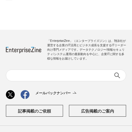
「EnterpriseZine」（エンタープライズジン）は、翔泳社が
運営する企業のIT活用とビジネス成長を支援するITリーダー
向け専門メディアです。データテクノロジー/情報セキュリ
ティ/システム運用の最新動向を中心に、企業ITに関する多
様な情報をお届けしています。
メールバックナンバー
記事掲載のご依頼
広告掲載のご案内