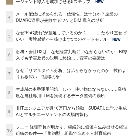
ージェント導入を成功させる5ステップ
NEW
メール配信に求められる「信頼性」は十分か？企業の
4
DMARC運用が失敗するワケとBIMI導入の勘所
なぜ“PoC疲れ”が蔓延しているのか？──「またやり直せば
5
いい」実験感覚から抜け出す5つのゲートモデル
NEW
財務・会計DXは、なぜ経営判断につながらないのか BI導
6
入でも予実差異の説明に終始……変革の要諦は
なぜ「リアルタイム分析」は広がらなかったのか 技術よ
7
りも根深い、“組織の壁”
生成AIの本番運用開始、しかし使い物にならない……高精
8
度な自社専用LLMを実現するデータ整備の勘所
非ITエンジニアが月10万円から始動、SUBARUに学ぶ生成
9
AIとマルチエージェントの現場内製化
ソニー 経理部長が明かす、継続的に価値を生み出せる経理
10
組織の条件──「集約型」組織で進める人材育成術