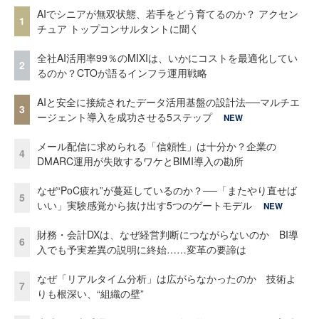
AIでシニアが無双状態、若手をどう育てるのか？ アクセン
1
チュア トップコンサルタントに聞く
全社AI活用率99％のMIXIは、いかにコストを最適化してい
2
るのか？CTOが語るインフラ運用戦略
AIと安全に接続されたデータ活用基盤の設計法──マルチエ
3
ージェント導入を成功させる5ステップ
NEW
メール配信に求められる「信頼性」は十分か？企業の
4
DMARC運用が失敗するワケとBIMI導入の勘所
なぜ“PoC疲れ”が蔓延しているのか？──「またやり直せば
5
いい」実験感覚から抜け出す5つのゲートモデル
NEW
財務・会計DXは、なぜ経営判断につながらないのか BI導
6
入でも予実差異の説明に終始……変革の要諦は
なぜ「リアルタイム分析」は広がらなかったのか 技術よ
7
りも根深い、“組織の壁”