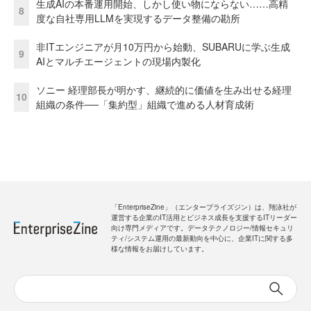
生成AIの本番運用開始、しかし使い物にならない……高精
8
度な自社専用LLMを実現するデータ整備の勘所
非ITエンジニアが月10万円から始動、SUBARUに学ぶ生成
9
AIとマルチエージェントの現場内製化
ソニー 経理部長が明かす、継続的に価値を生み出せる経理
10
組織の条件──「集約型」組織で進める人材育成術
「EnterpriseZine」（エンタープライズジン）は、翔泳社が
運営する企業のIT活用とビジネス成長を支援するITリーダー
向け専門メディアです。データテクノロジー/情報セキュリ
ティ/システム運用の最新動向を中心に、企業ITに関する多
様な情報をお届けしています。