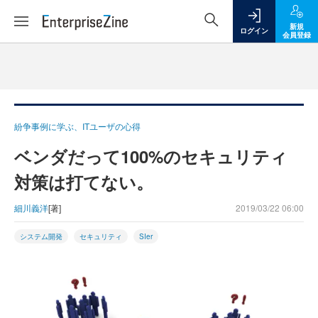
新規
ログイン
会員登録
紛争事例に学ぶ、ITユーザの心得
ベンダだって100%のセキュリティ
対策は打てない。
細川義洋
[著]
2019/03/22 06:00
システム開発
セキュリティ
SIer