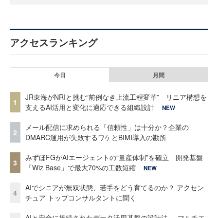
アクセスランキング
今日
月間
JR東海がNRIと挑む“前例なき上流工程変革” リニア構想を
1
支えるAI活用と変化に適応できる組織設計
NEW
メール配信に求められる「信頼性」は十分か？企業の
2
DMARC運用が失敗するワケとBIMI導入の勘所
みずほFGがAIエージェントの“量産体制”を確立 開発基盤
3
「Wiz Base」で最大70%の工数短縮
NEW
AIでシニアが無双状態、若手をどう育てるのか？ アクセン
4
チュア トップコンサルタントに聞く
AIと安全に接続されたデータ活用基盤の設計法──マルチエ