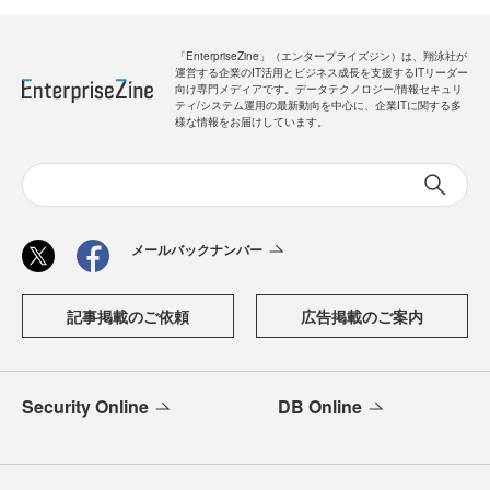
「EnterpriseZine」（エンタープライズジン）は、翔泳社が
運営する企業のIT活用とビジネス成長を支援するITリーダー
向け専門メディアです。データテクノロジー/情報セキュリ
ティ/システム運用の最新動向を中心に、企業ITに関する多
様な情報をお届けしています。
メールバックナンバー
記事掲載のご依頼
広告掲載のご案内
Security Online
DB Online