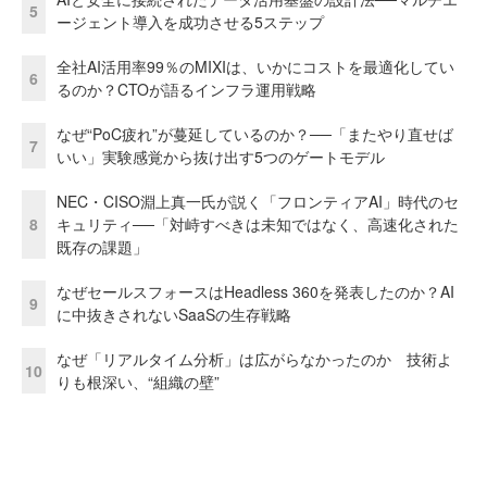
5
ージェント導入を成功させる5ステップ
全社AI活用率99％のMIXIは、いかにコストを最適化してい
6
るのか？CTOが語るインフラ運用戦略
なぜ“PoC疲れ”が蔓延しているのか？──「またやり直せば
7
いい」実験感覚から抜け出す5つのゲートモデル
NEC・CISO淵上真一氏が説く「フロンティアAI」時代のセ
8
キュリティ──「対峙すべきは未知ではなく、高速化された
既存の課題」
なぜセールスフォースはHeadless 360を発表したのか？AI
9
に中抜きされないSaaSの生存戦略
なぜ「リアルタイム分析」は広がらなかったのか 技術よ
10
りも根深い、“組織の壁”