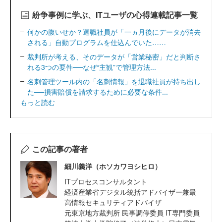
紛争事例に学ぶ、ITユーザの心得連載記事一覧
何かの腹いせか？退職社員が「一ヵ月後にデータが消去
される」自動プログラムを仕込んでいた……
裁判所が考える、そのデータが「営業秘密」だと判断さ
れる3つの要件──なぜ“主観”で管理方法...
名刺管理ツール内の「名刺情報」を退職社員が持ち出し
た──損害賠償を請求するために必要な条件...
もっと読む
この記事の著者
細川義洋（ホソカワヨシヒロ）
ITプロセスコンサルタント
経済産業省デジタル統括アドバイザー兼最
高情報セキュリティアドバイザ
元東京地方裁判所 民事調停委員 IT専門委員