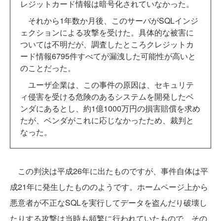
レジットカード情報は暗号化されていなかった。
それから1年数か月後、このサーバがSQLインジ
ェクションによる攻撃を受けた。具体的な被害に
ついては不明だが、調査したところクレジットカ
ード情報6795件すべてが漏洩した可能性が高いと
のことだった。
ユーザ企業は、この事件の原因は、セキュリテ
ィ侵害を受ける危険のあるシステムを開発したベ
ンダにあるとし、約1億1000万円の損害賠償を求め
たが、ベンダがこれに応じなかったため、裁判と
なった。
この判決は平成26年に出たものですが、事件自体は平
成21年に発生したもののようです。ホームページ上から
悪意者が不正なSQLを実行してデータを盗んだり破壊し
たりする攻撃は当時も頻繁に行われていたもので、その