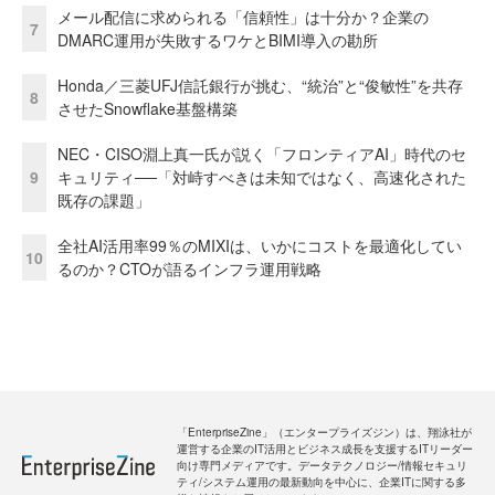
メール配信に求められる「信頼性」は十分か？企業の
7
DMARC運用が失敗するワケとBIMI導入の勘所
Honda／三菱UFJ信託銀行が挑む、“統治”と“俊敏性”を共存
8
させたSnowflake基盤構築
NEC・CISO淵上真一氏が説く「フロンティアAI」時代のセ
9
キュリティ──「対峙すべきは未知ではなく、高速化された
既存の課題」
全社AI活用率99％のMIXIは、いかにコストを最適化してい
10
るのか？CTOが語るインフラ運用戦略
「EnterpriseZine」（エンタープライズジン）は、翔泳社が
運営する企業のIT活用とビジネス成長を支援するITリーダー
向け専門メディアです。データテクノロジー/情報セキュリ
ティ/システム運用の最新動向を中心に、企業ITに関する多