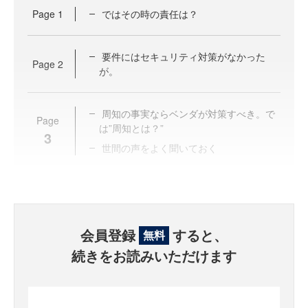
Page
1
ではその時の責任は？
要件にはセキュリティ対策がなかった
Page
2
が。
周知の事実ならベンダが対策すべき。で
Page
は”周知とは？”
3
世間の声をよく聞いておく
会員登録
すると、
無料
続きをお読みいただけます