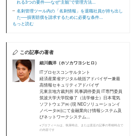
れる3つの要件──なぜ“主観”で管理方法...
名刺管理ツール内の「名刺情報」を退職社員が持ち出し
た──損害賠償を請求するために必要な条件...
もっと読む
この記事の著者
細川義洋（ホソカワヨシヒロ）
ITプロセスコンサルタント
経済産業省デジタル統括アドバイザー兼最
高情報セキュリティアドバイザ
元東京地方裁判所 民事調停委員 IT専門委員
筑波大学大学院修了（法学修士）日本電気
ソフトウェア㈱ (現 NECソリューションイ
ノベータ㈱)にて金融業向け情報システム及
びネットワークシステム...
※プロフィールは、執筆時点、または直近の記事の寄稿時点で
の内容です