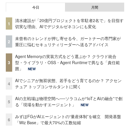
今日
月間
清水建設が「20億円プロジェクトを常駐者2名で」を目指す
1
切実な理由、AIでデジタルゼネコンにも変化
未曾有のトレンドが押し寄せる今、ガートナーの専門家が
2
重圧に悩むセキュリティリーダーへ送るアドバイス
Agent Memoryの実装方式をどう選ぶか？ クラウド統合
3
型・ライブラリ・OSS・Agent Runtimeで異なる「責任範
囲」
NEW
AIでシニアが無双状態、若手をどう育てるのか？ アクセン
4
チュア トップコンサルタントに聞く
AIの主戦場は物理空間へ──ソラコムが“IoTとAIの融合”で創
5
る「現場を動かすエージェント」
NEW
みずほFGがAIエージェントの“量産体制”を確立 開発基盤
6
「Wiz Base」で最大70%の工数短縮