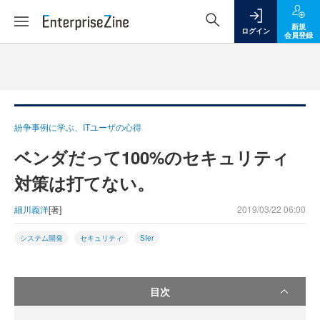
新規
ログイン
会員登録
紛争事例に学ぶ、ITユーザの心得
ベンダだって100%のセキュリティ
対策は打てない。
細川義洋
[著]
2019/03/22 06:00
システム開発
セキュリティ
SIer
目次