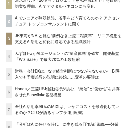
清水建設が「20億円プロジェクトを常駐者2名で」を目指す
1
切実な理由、AIでデジタルゼネコンにも変化
AIでシニアが無双状態、若手をどう育てるのか？ アクセン
2
チュア トップコンサルタントに聞く
JR東海がNRIと挑む“前例なき上流工程変革” リニア構想を
3
支えるAI活用と変化に適応できる組織設計
みずほFGがAIエージェントの“量産体制”を確立 開発基盤
4
「Wiz Base」で最大70%の工数短縮
財務・会計DXは、なぜ経営判断につながらないのか BI導
5
入でも予実差異の説明に終始……変革の要諦は
Honda／三菱UFJ信託銀行が挑む、“統治”と“俊敏性”を共存
6
させたSnowflake基盤構築
全社AI活用率99％のMIXIは、いかにコストを最適化してい
7
るのか？CTOが語るインフラ運用戦略
「分析はAIに任せる時代」に生き残るFP&A組織像──好業
8