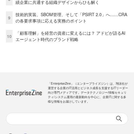
績企業に共通する組織デザインからひも解く
技術的実装、SBOM管理、そして「PSIRT 2.0」へ……CRA
9
の各要求事項に応える実務のポイント
「顧客理解」を経営の資産に変えるには？ アドビが語るAI
10
エージェント時代のブランド戦略
「EnterpriseZine」（エンタープライズジン）は、翔泳社が
運営する企業のIT活用とビジネス成長を支援するITリーダー
向け専門メディアです。データテクノロジー/情報セキュリ
ティ/システム運用の最新動向を中心に、企業ITに関する多
様な情報をお届けしています。