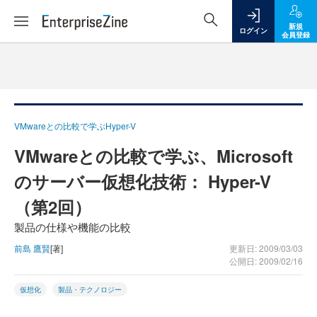
新規
ログイン
会員登録
VMwareとの比較で学ぶHyper-V
VMwareとの比較で学ぶ、Microsoft
のサーバー仮想化技術： Hyper-V
（第2回）
製品の仕様や機能の比較
前島 鷹賢
[著]
更新日: 2009/03/03
公開日: 2009/02/16
仮想化
製品・テクノロジー