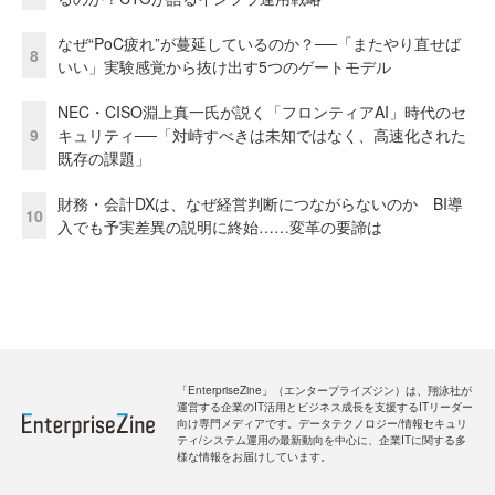
なぜ“PoC疲れ”が蔓延しているのか？──「またやり直せば
8
いい」実験感覚から抜け出す5つのゲートモデル
NEC・CISO淵上真一氏が説く「フロンティアAI」時代のセ
9
キュリティ──「対峙すべきは未知ではなく、高速化された
既存の課題」
財務・会計DXは、なぜ経営判断につながらないのか BI導
10
入でも予実差異の説明に終始……変革の要諦は
「EnterpriseZine」（エンタープライズジン）は、翔泳社が
運営する企業のIT活用とビジネス成長を支援するITリーダー
向け専門メディアです。データテクノロジー/情報セキュリ
ティ/システム運用の最新動向を中心に、企業ITに関する多
様な情報をお届けしています。