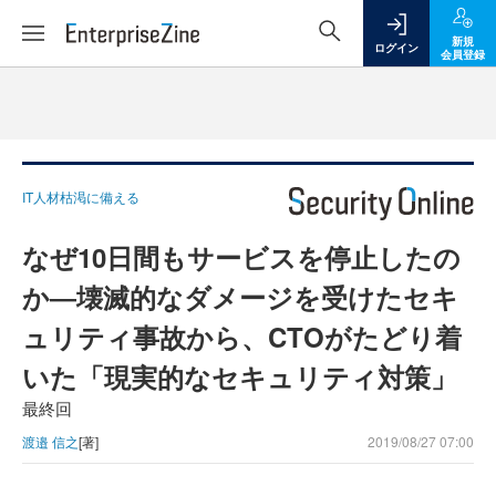
新規
ログイン
会員登録
IT人材枯渇に備える
なぜ10日間もサービスを停止したの
か―壊滅的なダメージを受けたセキ
ュリティ事故から、CTOがたどり着
いた「現実的なセキュリティ対策」
最終回
渡邉 信之
[著]
2019/08/27 07:00