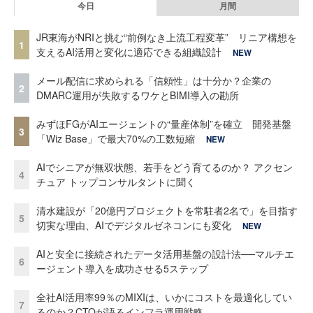
今日
月間
JR東海がNRIと挑む“前例なき上流工程変革” リニア構想を
1
支えるAI活用と変化に適応できる組織設計
NEW
メール配信に求められる「信頼性」は十分か？企業の
2
DMARC運用が失敗するワケとBIMI導入の勘所
みずほFGがAIエージェントの“量産体制”を確立 開発基盤
3
「Wiz Base」で最大70%の工数短縮
NEW
AIでシニアが無双状態、若手をどう育てるのか？ アクセン
4
チュア トップコンサルタントに聞く
清水建設が「20億円プロジェクトを常駐者2名で」を目指す
5
切実な理由、AIでデジタルゼネコンにも変化
NEW
AIと安全に接続されたデータ活用基盤の設計法──マルチエ
6
ージェント導入を成功させる5ステップ
全社AI活用率99％のMIXIは、いかにコストを最適化してい
7
るのか？CTOが語るインフラ運用戦略