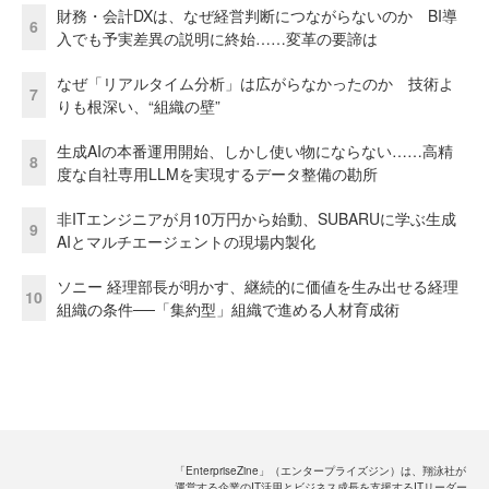
財務・会計DXは、なぜ経営判断につながらないのか BI導
6
入でも予実差異の説明に終始……変革の要諦は
なぜ「リアルタイム分析」は広がらなかったのか 技術よ
7
りも根深い、“組織の壁”
生成AIの本番運用開始、しかし使い物にならない……高精
8
度な自社専用LLMを実現するデータ整備の勘所
非ITエンジニアが月10万円から始動、SUBARUに学ぶ生成
9
AIとマルチエージェントの現場内製化
ソニー 経理部長が明かす、継続的に価値を生み出せる経理
10
組織の条件──「集約型」組織で進める人材育成術
「EnterpriseZine」（エンタープライズジン）は、翔泳社が
運営する企業のIT活用とビジネス成長を支援するITリーダー