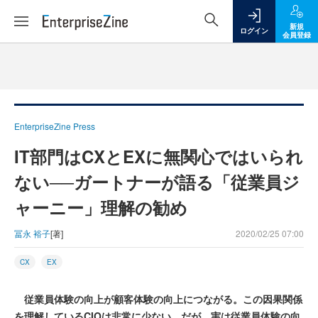
新規
ログイン
会員登録
EnterpriseZine Press
IT部門はCXとEXに無関心ではいられ
ない──ガートナーが語る「従業員ジ
ャーニー」理解の勧め
冨永 裕子
[著]
2020/02/25 07:00
CX
EX
従業員体験の向上が顧客体験の向上につながる。この因果関係
を理解しているCIOは非常に少ない。だが、実は従業員体験の向