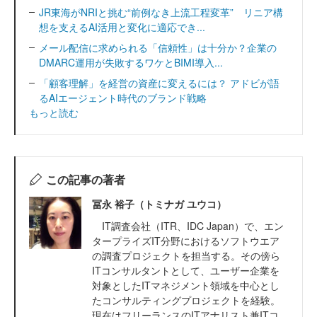
JR東海がNRIと挑む“前例なき上流工程変革” リニア構
想を支えるAI活用と変化に適応でき...
メール配信に求められる「信頼性」は十分か？企業の
DMARC運用が失敗するワケとBIMI導入...
「顧客理解」を経営の資産に変えるには？ アドビが語
るAIエージェント時代のブランド戦略
もっと読む
この記事の著者
冨永 裕子（トミナガ ユウコ）
IT調査会社（ITR、IDC Japan）で、エン
タープライズIT分野におけるソフトウエア
の調査プロジェクトを担当する。その傍ら
ITコンサルタントとして、ユーザー企業を
対象としたITマネジメント領域を中心とし
たコンサルティングプロジェクトを経験。
現在はフリーランスのITアナリスト兼ITコ