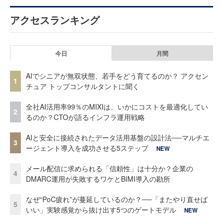
アクセスランキング
今日
月間
AIでシニアが無双状態、若手をどう育てるのか？ アクセン
1
チュア トップコンサルタントに聞く
全社AI活用率99％のMIXIは、いかにコストを最適化してい
2
るのか？CTOが語るインフラ運用戦略
AIと安全に接続されたデータ活用基盤の設計法──マルチエ
3
ージェント導入を成功させる5ステップ
NEW
メール配信に求められる「信頼性」は十分か？企業の
4
DMARC運用が失敗するワケとBIMI導入の勘所
なぜ“PoC疲れ”が蔓延しているのか？──「またやり直せば
5
いい」実験感覚から抜け出す5つのゲートモデル
NEW