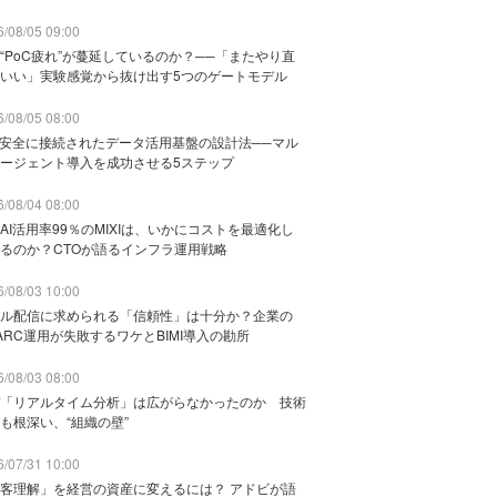
/08/05 09:00
“PoC疲れ”が蔓延しているのか？──「またやり直
いい」実験感覚から抜け出す5つのゲートモデル
/08/05 08:00
と安全に接続されたデータ活用基盤の設計法──マル
ージェント導入を成功させる5ステップ
/08/04 08:00
AI活用率99％のMIXIは、いかにコストを最適化し
るのか？CTOが語るインフラ運用戦略
/08/03 10:00
ル配信に求められる「信頼性」は十分か？企業の
ARC運用が失敗するワケとBIMI導入の勘所
/08/03 08:00
「リアルタイム分析」は広がらなかったのか 技術
も根深い、“組織の壁”
/07/31 10:00
客理解」を経営の資産に変えるには？ アドビが語