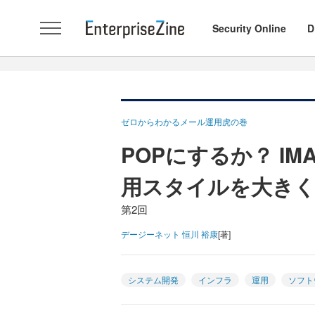
Security Online
D
ゼロからわかるメール運用虎の巻
POPにするか？ I
用スタイルを大き
第2回
デージーネット 恒川 裕康
[著]
システム開発
インフラ
運用
ソフト