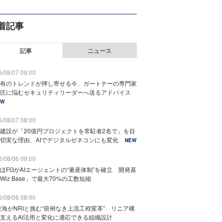
着記事
記事
ニュース
/08/07 09:00
有のトレンドが押し寄せる今、ガートナーの専門家
圧に悩むセキュリティリーダーへ送るアドバイス
EW
/08/07 08:00
建設が「20億円プロジェクトを常駐者2名で」を目
切実な理由、AIでデジタルゼネコンにも変化
NEW
/08/06 09:00
ほFGがAIエージェントの“量産体制”を確立 開発基
Wiz Base」で最大70%の工数短縮
/08/06 08:00
東海がNRIと挑む“前例なき上流工程変革” リニア構
支えるAI活用と変化に適応できる組織設計