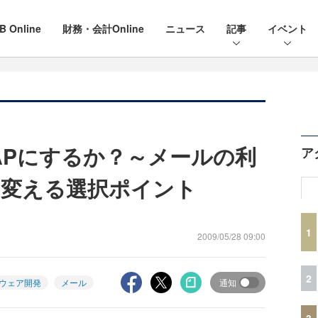
B Online
財務・会計Online
ニュース
記事
イベント
MAPにするか？～メールの利
ア
く変える選択ポイント
1
2009/05/28 09:00
2
ウェア開発
メール
通知
3