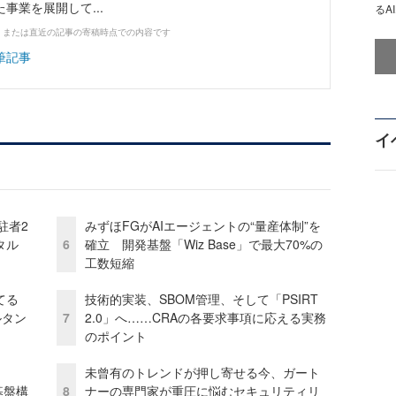
事業を展開して...
るA
、または直近の記事の寄稿時点での内容です
筆記事
イ
駐者2
みずほFGがAIエージェントの“量産体制”を
タル
6
確立 開発基盤「Wiz Base」で最大70%の
工数短縮
てる
技術的実装、SBOM管理、そして「PSIRT
ルタン
7
2.0」へ……CRAの各要求事項に応える実務
のポイント
未曾有のトレンドが押し寄せる今、ガート
e基盤構
8
ナーの専門家が重圧に悩むセキュリティリ