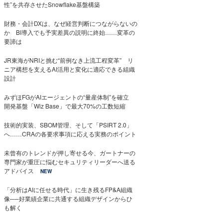
性”を共存させたSnowflake基盤構築
財務・会計DXは、なぜ経営判断につながらないの
か BI導入でも予実差異の説明に終始……変革の
要諦は
JR東海がNRIと挑む“前例なき上流工程変革” リ
ニア構想を支えるAI活用と変化に適応できる組織
設計
みずほFGがAIエージェントの“量産体制”を確立
開発基盤「Wiz Base」で最大70%の工数短縮
技術的実装、SBOM管理、そして「PSIRT 2.0」
へ……CRAの各要求事項に応える実務のポイント
未曾有のトレンドが押し寄せる今、ガートナーの
専門家が重圧に悩むセキュリティリーダーへ送る
アドバイス
NEW
「分析はAIに任せる時代」に生き残るFP&A組織
像──好業績企業に共通する組織デザインからひ
も解く