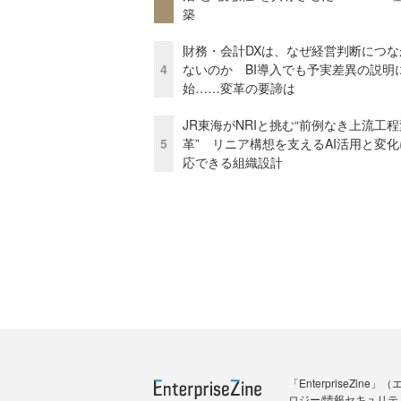
築
財務・会計DXは、なぜ経営判断につな
4
ないのか BI導入でも予実差異の説明
始……変革の要諦は
JR東海がNRIと挑む“前例なき上流工程
5
革” リニア構想を支えるAI活用と変
応できる組織設計
「Enterprise
ロジー/情報セキュリテ