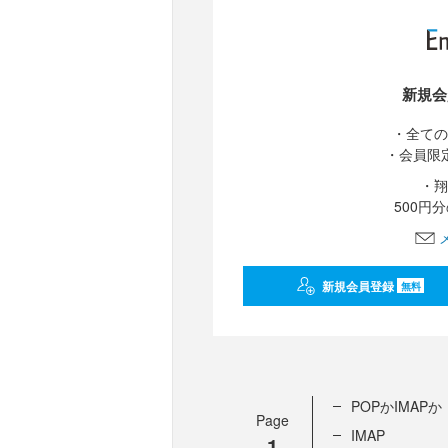
新規会
・全ての
・会員限
・翔
500円
新規会員登録
無料
POPかIMAPか
Page
IMAP
1