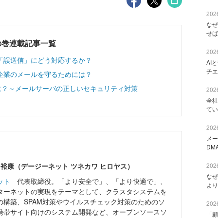
2026
なぜ
せば
の巻連載記事一覧
2026
「誤送信」にどう対応するか？
AI
チエ
企業のメールを守るためには？
に？～メールサーバの正しいセキュリティ対策
2026
全社
てい
2026
メー
DM
 裕康（デージーネット ツネカワ ヒロヤス）
2026
なぜ
ット
代表取締役。「より安全で」、「より快適で」、
より
ターネットの実現をテーマとして、クラスタシステムを
の構築、SPAM対策やウイルスチェック対策のためのソ
2026
携帯サイト向けのシステム開発など、オープンソースソ
「顧