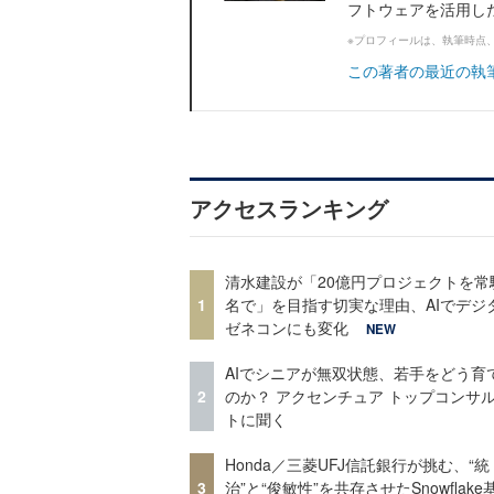
フトウェアを活用した
※プロフィールは、執筆時点
この著者の最近の執
アクセスランキング
清水建設が「20億円プロジェクトを常
1
名で」を目指す切実な理由、AIでデジ
ゼネコンにも変化
NEW
AIでシニアが無双状態、若手をどう育
2
のか？ アクセンチュア トップコンサ
トに聞く
Honda／三菱UFJ信託銀行が挑む、“統
3
治”と“俊敏性”を共存させたSnowflak