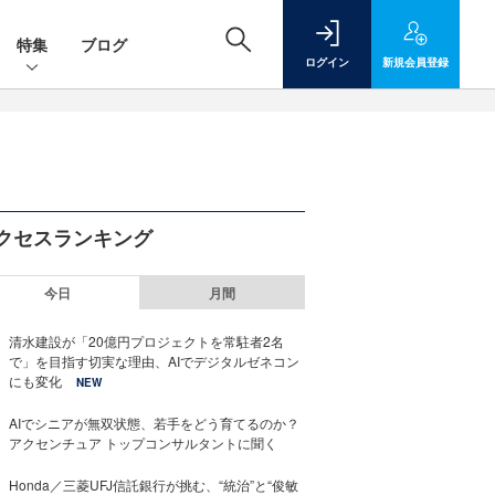
特集
ブログ
ログイン
新規
会員登録
クセスランキング
今日
月間
清水建設が「20億円プロジェクトを常駐者2名
で」を目指す切実な理由、AIでデジタルゼネコン
にも変化
NEW
AIでシニアが無双状態、若手をどう育てるのか？
アクセンチュア トップコンサルタントに聞く
Honda／三菱UFJ信託銀行が挑む、“統治”と“俊敏