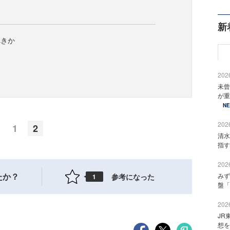
新
べきか
2026
未曾
が重
N
2026
1
2
清水
指す
2026
たか？
みず
参考になった
1
盤「
2026
JR
想を