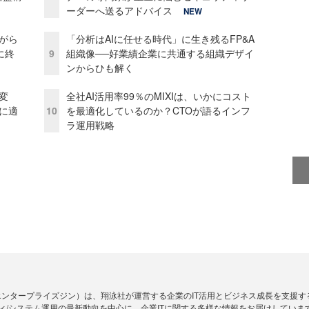
ーダーへ送るアドバイス
NEW
がら
「分析はAIに任せる時代」に生き残るFP&A
に終
9
組織像──好業績企業に共通する組織デザイ
ンからひも解く
変
全社AI活用率99％のMIXIは、いかにコスト
化に適
10
を最適化しているのか？CTOが語るインフ
ラ運用戦略
Zine」（エンタープライズジン）は、翔泳社が運営する企業のIT活用とビジネス成長を支
ィ/システム運用の最新動向を中心に、企業ITに関する多様な情報をお届けしていま