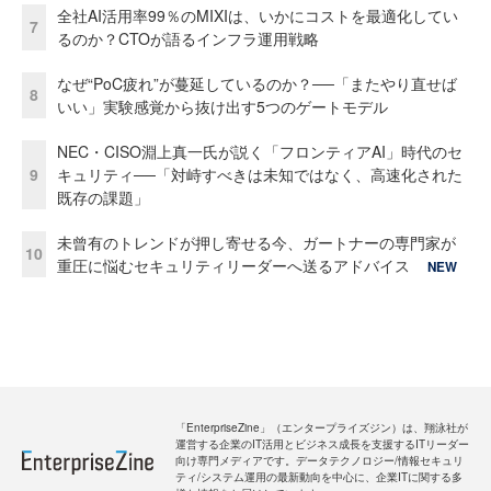
全社AI活用率99％のMIXIは、いかにコストを最適化してい
7
るのか？CTOが語るインフラ運用戦略
なぜ“PoC疲れ”が蔓延しているのか？──「またやり直せば
8
いい」実験感覚から抜け出す5つのゲートモデル
NEC・CISO淵上真一氏が説く「フロンティアAI」時代のセ
9
キュリティ──「対峙すべきは未知ではなく、高速化された
既存の課題」
未曾有のトレンドが押し寄せる今、ガートナーの専門家が
10
重圧に悩むセキュリティリーダーへ送るアドバイス
NEW
「EnterpriseZine」（エンタープライズジン）は、翔泳社が
運営する企業のIT活用とビジネス成長を支援するITリーダー
向け専門メディアです。データテクノロジー/情報セキュリ
ティ/システム運用の最新動向を中心に、企業ITに関する多