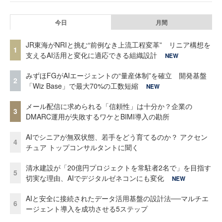
今日
月間
JR東海がNRIと挑む“前例なき上流工程変革” リニア構想を
1
支えるAI活用と変化に適応できる組織設計
NEW
みずほFGがAIエージェントの“量産体制”を確立 開発基盤
2
「Wiz Base」で最大70%の工数短縮
NEW
メール配信に求められる「信頼性」は十分か？企業の
3
DMARC運用が失敗するワケとBIMI導入の勘所
AIでシニアが無双状態、若手をどう育てるのか？ アクセン
4
チュア トップコンサルタントに聞く
清水建設が「20億円プロジェクトを常駐者2名で」を目指す
5
切実な理由、AIでデジタルゼネコンにも変化
NEW
AIと安全に接続されたデータ活用基盤の設計法──マルチエ
6
ージェント導入を成功させる5ステップ