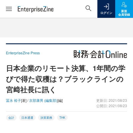
新規
ログイン
会員登録
EnterpriseZine Press
日本企業のリモート決算、1年間の学
びで得た収穫は？ブラックラインの
宮﨑社長に訊く
冨永 裕子
[著] /
京部康男 (編集部)
[編]
更新日: 2021/08/23
公開日: 2021/08/23
会計
日本通運
決算業務
THK