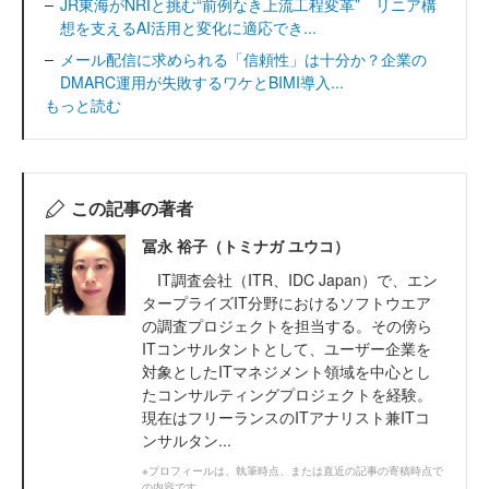
JR東海がNRIと挑む“前例なき上流工程変革” リニア構
想を支えるAI活用と変化に適応でき...
メール配信に求められる「信頼性」は十分か？企業の
DMARC運用が失敗するワケとBIMI導入...
もっと読む
この記事の著者
冨永 裕子（トミナガ ユウコ）
IT調査会社（ITR、IDC Japan）で、エン
タープライズIT分野におけるソフトウエア
の調査プロジェクトを担当する。その傍ら
ITコンサルタントとして、ユーザー企業を
対象としたITマネジメント領域を中心とし
たコンサルティングプロジェクトを経験。
現在はフリーランスのITアナリスト兼ITコ
ンサルタン...
※プロフィールは、執筆時点、または直近の記事の寄稿時点で
の内容です