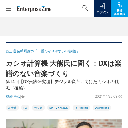
新規
ログイン
会員登録
富士通 柴崎辰彦の「一番わかりやすいDX講義」
カシオ計算機 大熊氏に聞く：DXは楽
譜のない音楽づくり
第14回【DX実践研究編】デジタル変革に向けたカシオの挑
戦（後編）
柴崎 辰彦
[著]
2021/11/26 08:00
富士通
DX
カシオ
MY G-SHOCK
Runmetrix
Walkmetrix