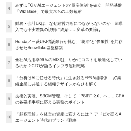
みずほFGがAIエージェントの“量産体制”を確立 開発基盤
4
「Wiz Base」で最大70%の工数短縮
財務・会計DXは、なぜ経営判断につながらないのか BI導
5
入でも予実差異の説明に終始……変革の要諦は
Honda／三菱UFJ信託銀行が挑む、“統治”と“俊敏性”を共存
6
させたSnowflake基盤構築
全社AI活用率99％のMIXIは、いかにコストを最適化してい
7
るのか？CTOが語るインフラ運用戦略
「分析はAIに任せる時代」に生き残るFP&A組織像──好業
8
績企業に共通する組織デザインからひも解く
技術的実装、SBOM管理、そして「PSIRT 2.0」へ……CRA
9
の各要求事項に応える実務のポイント
「顧客理解」を経営の資産に変えるには？ アドビが語るAI
10
エージェント時代のブランド戦略