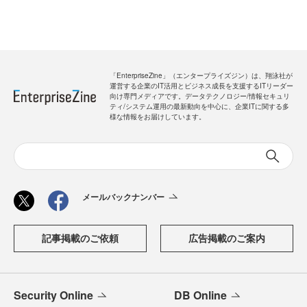
「EnterpriseZine」（エンタープライズジン）は、翔泳社が
運営する企業のIT活用とビジネス成長を支援するITリーダー
向け専門メディアです。データテクノロジー/情報セキュリ
ティ/システム運用の最新動向を中心に、企業ITに関する多
様な情報をお届けしています。
メールバックナンバー
記事掲載のご依頼
広告掲載のご案内
Security Online
DB Online